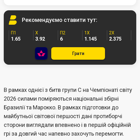
Рекомендуємо
ставити тут:
П1
Х
П2
1X
2X
1.65
3.92
6
1.145
2.375
Грати
В рамках однієї з битв групи С на Чемпіонаті світу
2026 силами поміряються національні збірні
Бразилії та Марокко. В рамках підготовки до
майбутньої світової першості дані протиборчі
сторони виглядали впевнено і в першій офіційній
грі за довгий час напевно захочуть перемогти.