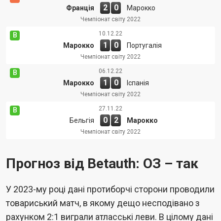
2
0
Франція
Марокко
Чемпіонат світу 2022
10.12.22
В
1
0
Марокко
Португалія
Чемпіонат світу 2022
06.12.22
В
1
0
Марокко
Іспанія
Чемпіонат світу 2022
27.11.22
В
0
2
Бельгія
Марокко
Чемпіонат світу 2022
Прогноз від Betauth: ОЗ – так
У 2023-му році дані протиборчі сторони проводили
товариський матч, в якому дещо несподівано з
рахунком 2:1 виграли атласські леви. В цілому дані