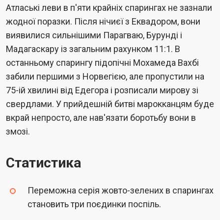
Атлаські леви в п'яти крайніх спарингах не зазнали
жодної поразки. Після нічиєї з Еквадором, вони
виявилися сильнішими Парагваю, Бурунді і
Мадагаскару із загальним рахунком 11:1. В
останньому спарингу підопічні Мохамеда Вахбі
забили першими з Норвегією, але пропустили на
75-ій хвилині від Едегора і розписали мирову зі
свердлами. У прийдешній битві марокканцям буде
вкрай непросто, але нав'язати боротьбу вони в
змозі.
Статистика
Переможна серія жовто-зелених в спарингах
становить три поєдинки поспіль.