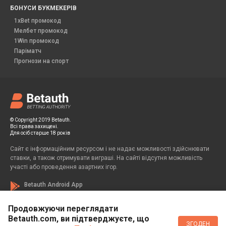
БОНУСИ БУКМЕКЕРІВ
1xBet промокод
Мелбет промокод
1Win промокод
Паріматч
Прогнози на спорт
© Copyright 2019 Betauth.
Всі права захищені.
Для осіб старше 18 років
Сайт є інформаційним ресурсом і не надає можливості здійснювати
ставки, а також отримувати виграші. На сайті відсутня можливість
участі або проведення азартних ігор.
Betauth Android App
Продовжуючи переглядати
Betauth.com, ви підтверджуєте, що
Если вы заметили у себя признаки зависимости от азартных игр, вы
ЗГОДЕН