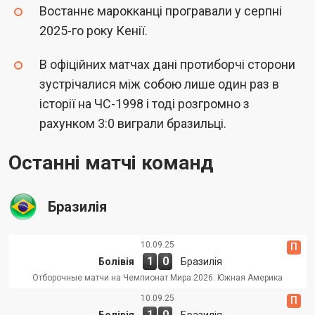
Востаннє марокканці програвали у серпні
2025-го року Кенії.
В офіційних матчах дані протиборчі сторони
зустрічалися між собою лише один раз в
історії на ЧС-1998 і тоді розгромно з
рахунком 3:0 виграли бразильці.
Останні матчі команд
Бразилія
10.09.25
П
1
0
Болівія
Бразилія
Отборочные матчи на Чемпионат Мира 2026. Южная Америка
10.09.25
П
1
0
Болівія
Бразилія