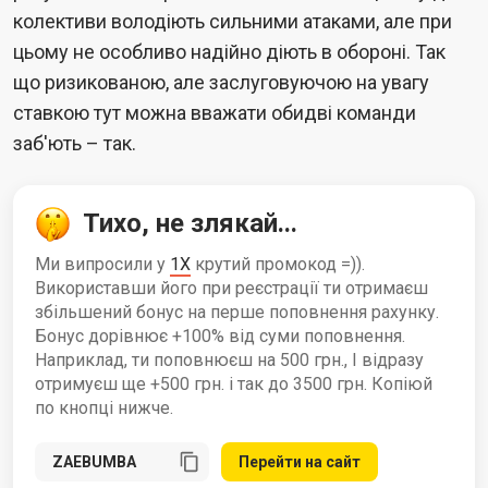
колективи володіють сильними атаками, але при
цьому не особливо надійно діють в обороні. Так
що ризикованою, але заслуговуючою на увагу
ставкою тут можна вважати обидві команди
заб'ють – так.
Тихо, не злякай...
Ми випросили у
1X
крутий промокод =)).
Використавши його при реєстрації ти отримаєш
збільшений бонус на перше поповнення рахунку.
Бонус дорівнює +100% від суми поповнення.
Наприклад, ти поповнюєш на 500 грн., І відразу
отримуєш ще +500 грн. і так до 3500 грн. Копіюй
по кнопці нижче.
Перейти на сайт