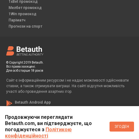
1xBet промокод
Мелбет промокод
1Win промокод
Паріматч
Прогнози на спорт
© Copyright 2019 Betauth.
Всі права захищені.
Для осіб старше 18 років
Сайт є інформаційним ресурсом і не надає можливості здійснювати
ставки, а також отримувати виграші. На сайті відсутня можливість
участі або проведення азартних ігор.
Betauth Android App
Продовжуючи переглядати
Betauth.com, ви підтверджуєте, що
Если вы заметили у себя признаки зависимости от азартных игр, вы
ЗГОДЕН
всегда можете обратиться за помощью к специалисту:
погоджуєтеся з
Політикою
конфіденційності