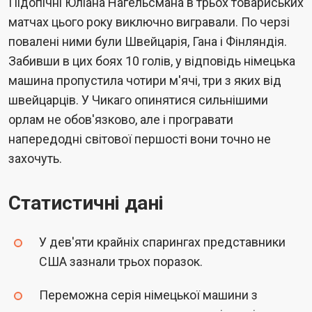
Підопічні Юліана Нагельсмана в трьох товариських
матчах цього року виключно вигравали. По черзі
повалені ними були Швейцарія, Гана і Фінляндія.
Забивши в цих боях 10 голів, у відповідь німецька
машина пропустила чотири м'ячі, три з яких від
швейцарців. У Чикаго опинятися сильнішими
орлам не обов'язково, але і програвати
напередодні світової першості вони точно не
захочуть.
Статистичні дані
У дев'яти крайніх спарингах представники
США зазнали трьох поразок.
Переможна серія німецької машини з