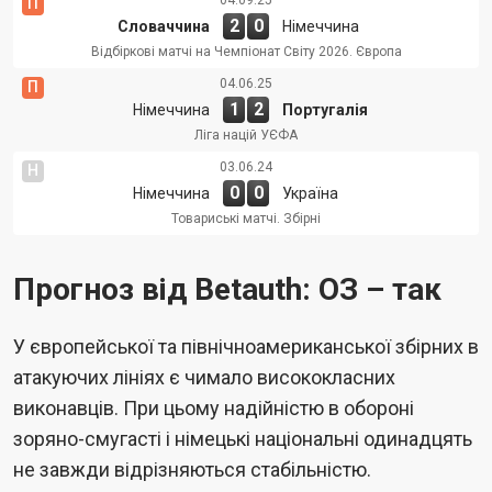
П
2
0
Словаччина
Німеччина
Відбіркові матчі на Чемпіонат Світу 2026. Європа
04.06.25
П
1
2
Німеччина
Португалія
Ліга націй УЄФА
03.06.24
Н
0
0
Німеччина
Україна
Товариські матчі. Збірні
Прогноз від Betauth: ОЗ – так
У європейської та північноамериканської збірних в
атакуючих лініях є чимало висококласних
виконавців. При цьому надійністю в обороні
зоряно-смугасті і німецькі національні одинадцять
не завжди відрізняються стабільністю.