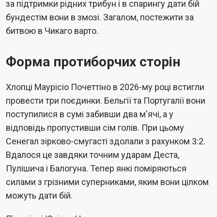
за підтримки рідних трибун і в спарингу дати бій
бундестім вони в змозі. Загалом, постежити за
битвою в Чикаго варто.
Форма протиборчих сторін
Хлопці Маурісіо Почеттіно в 2026-му році встигли
провести три поєдинки. Бельгії та Португалії вони
поступилися в сумі забивши два м'ячі, а у
відповідь пропустивши сім голів. При цьому
Сенегал зірково-смугасті здолали з рахунком 3:2.
Вдалося це завдяки точним ударам Деста,
Пулішича і Балогуна. Тепер янкі поміряються
силами з грізними суперниками, яким вони цілком
можуть дати бій.