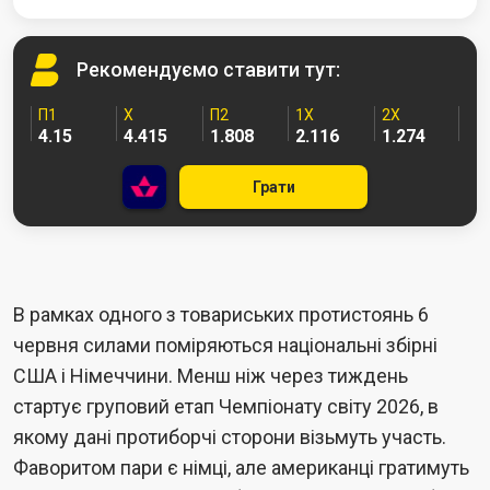
Рекомендуємо
ставити тут:
П1
Х
П2
1X
2X
4.15
4.415
1.808
2.116
1.274
Грати
В рамках одного з товариських протистоянь 6
червня силами поміряються національні збірні
США і Німеччини. Менш ніж через тиждень
стартує груповий етап Чемпіонату світу 2026, в
якому дані протиборчі сторони візьмуть участь.
Фаворитом пари є німці, але американці гратимуть