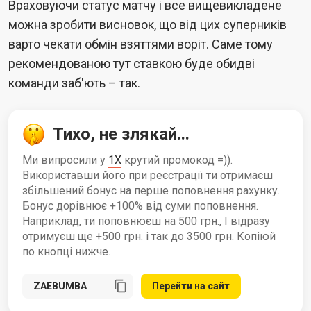
Враховуючи статус матчу і все вищевикладене
можна зробити висновок, що від цих суперників
варто чекати обмін взяттями воріт. Саме тому
рекомендованою тут ставкою буде обидві
команди заб'ють – так.
Тихо, не злякай...
Ми випросили у
1X
крутий промокод =)).
Використавши його при реєстрації ти отримаєш
збільшений бонус на перше поповнення рахунку.
Бонус дорівнює +100% від суми поповнення.
Наприклад, ти поповнюєш на 500 грн., І відразу
отримуєш ще +500 грн. і так до 3500 грн. Копіюй
по кнопці нижче.
Перейти на сайт