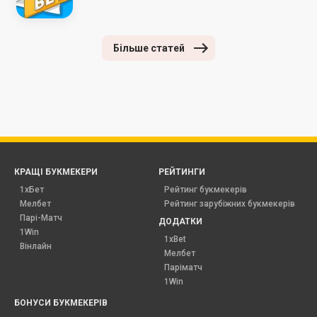
Більше статей
КРАЩІ БУКМЕКЕРИ
РЕЙТИНГИ
1хБет
Рейтинг букмекерів
Мелбет
Рейтинг зарубіжних букмекерів
Парі-Матч
ДОДАТКИ
1Win
1xBet
Вінлайн
Мелбет
Паріматч
1Win
БОНУСИ БУКМЕКЕРІВ