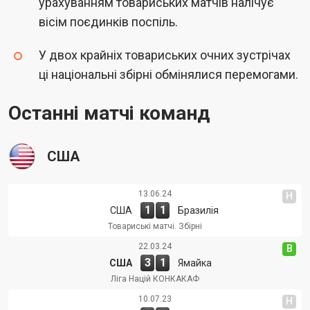
урахуванням товариських матчів налічує
вісім поєдинків поспіль.
У двох крайніх товариських очних зустрічах
ці національні збірні обмінялися перемогами.
Останні матчі команд
США
13.06.24
Н
1
1
США
Бразилія
Товариські матчі. Збірні
22.03.24
В
3
1
США
Ямайка
Ліга Націй КОНКАКАФ
10.07.23
Н