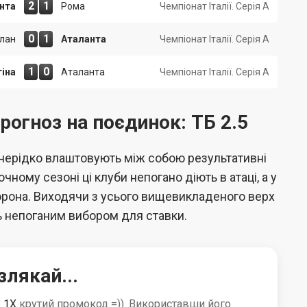
2
1
Чемпіонат Італії. Серія А
нта
Рома
0
1
Чемпіонат Італії. Серія А
лан
Аталанта
1
0
Чемпіонат Італії. Серія А
іна
Аталанта
огноз на поєдинок: ТБ 2.5
 нерідко влаштовують між собою результативні
чному сезоні ці клуби непогано діють в атаці, а у
рона. Виходячи з усього вищевикладеного верх
 непоганим вибором для ставки.
злякай...
у
1X
крутий промокод =)). Використавши його