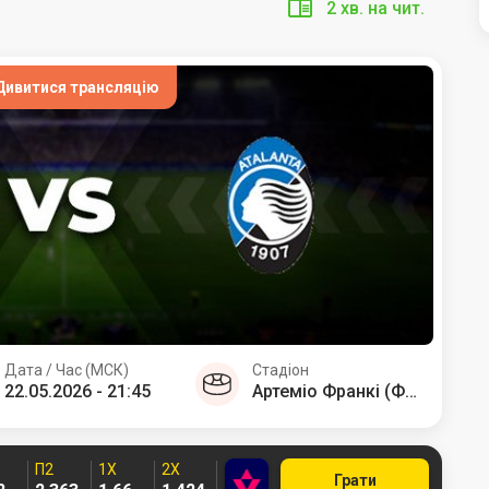
2 хв. на чит.
Дивитися трансляцію
Дата / Час (МСК)
Стадіон
22.05.2026 - 21:45
Артеміо Франкі (Флоренція)
П2
1X
2X
Грати