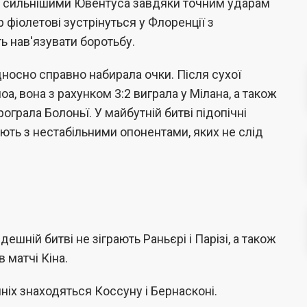
ся сильнішими Ювентуса завдяки точним ударам
 фіолетові зустрінуться у Флоренції з
ь нав'язувати боротьбу.
дносно справно набирала очки. Після сухої
а, вона з рахунком 3:2 виграла у Мілана, а також
ограла Болоньї. У майбутній битві підопічні
ють з нестабільними опонентами, яких не слід
ешній битві не зіграють Раньєрі і Парізі, а також
 матчі Кіна.
иніх знаходяться Коссуну і Бернасконі.