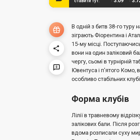
3.09
3.7
ставити тут:
В одній з битв 38-го туру 
зіграють Фіорентина і Атал
15-му місці. Поступаючис
вони на один заліковий ба
чергу, сьомі в турнірній т
0
Ювентуса і п'ятого Комо, 
особливо стабільних клуб
Форма клубів
Лілії в травневому відрізк
залікових бали. Після розг
вдома розписали суху миро