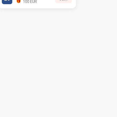
100 EUR