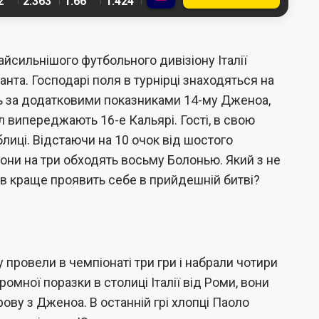
2
2.363
1.66
1.424
найсильнішого футбольного дивізіону Італії
анта. Господарі поля в турнірці знаходяться на
ь за додатковими показниками 14-му Дженоа,
л випереджають 16-е Кальярі. Гості, в свою
аблиці. Відстаючи на 10 очок від шостого
вони на три обходять восьму Болонью. Який з не
ів краще проявить себе в прийдешній битві?
у провели в чемпіонаті три гри і набрали чотири
ромної поразки в столиці Італії від Роми, вони
ву з Дженоа. В останній грі хлопці Паоло