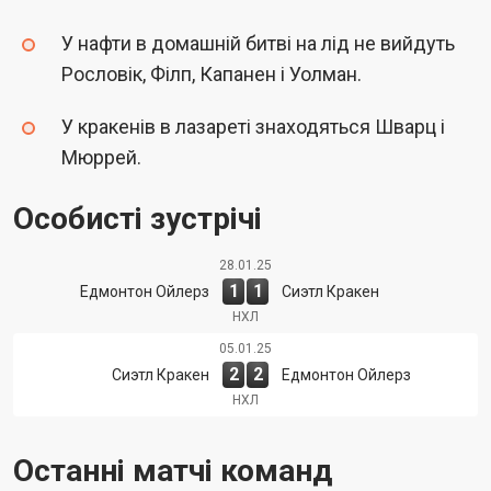
У нафти в домашній битві на лід не вийдуть
Рословік, Філп, Капанен і Уолман.
У кракенів в лазареті знаходяться Шварц і
Мюррей.
Особисті зустрічі
28.01.25
1
1
Едмонтон Ойлерз
Сиэтл Кракен
НХЛ
05.01.25
2
2
Сиэтл Кракен
Едмонтон Ойлерз
НХЛ
Останні матчі команд