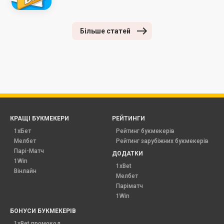
Більше статей
КРАЩІ БУКМЕКЕРИ
РЕЙТИНГИ
1хБет
Рейтинг букмекерів
Мелбет
Рейтинг зарубіжних букмекерів
Парі-Матч
ДОДАТКИ
1Win
1xBet
Вінлайн
Мелбет
Паріматч
1Win
БОНУСИ БУКМЕКЕРІВ
1xBet промокод