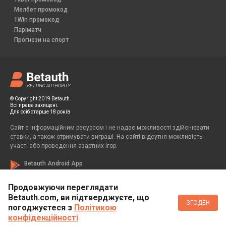
Мелбет промокод
1Win промокод
Паріматч
Прогнози на спорт
© Copyright 2019 Betauth.
Всі права захищені.
Для осіб старше 18 років
Сайт є інформаційним ресурсом і не надає можливості здійснювати
ставки, а також отримувати виграші. На сайті відсутня можливість
участі або проведення азартних ігор.
Betauth Android App
Продовжуючи переглядати
Betauth.com, ви підтверджуєте, що
Если вы заметили у себя признаки зависимости от азартных игр, вы
ЗГОДЕН
всегда можете обратиться за помощью к специалисту:
погоджуєтеся з
Політикою
конфіденційності