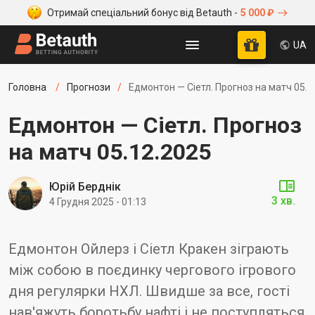
Отримай спеціальний бонус від Betauth -
5 000 ₽
UA
Головна
Прогнози
Едмонтон — Сіетл. Прогноз на матч 05.1
Едмонтон — Сіетл. Прогноз
на матч 05.12.2025
Юрій Берднік
3 хв.
4 Грудня 2025 - 01:13
Едмонтон Ойлерз і Сіетл Кракен зіграють
між собою в поєдинку чергового ігрового
дня регулярки НХЛ. Швидше за все, гості
нав'яжуть боротьбу нафті і не поступляться