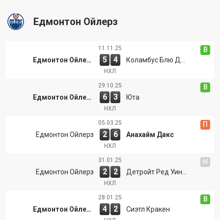
Едмонтон Ойлерз
11.11.25
В
5
4
Едмонтон Ойлерз
Коламбус Блю Джекетс
НХЛ
29.10.25
В
6
3
Едмонтон Ойлерз
Юта
НХЛ
05.03.25
П
2
6
Едмонтон Ойлерз
Анахайм Дакс
НХЛ
31.01.25
Н
2
2
Едмонтон Ойлерз
Детройт Ред Уингз
НХЛ
28.01.25
В
4
2
Едмонтон Ойлерз
Сиэтл Кракен