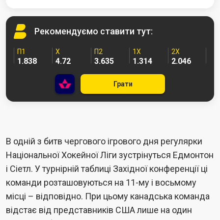
Рекомендуємо
ставити тут:
П1
Х
П2
1X
2X
1.838
4.72
3.635
1.314
2.046
Грати
В одній з битв чергового ігрового дня регулярки
Національної Хокейної Ліги зустрінуться Едмонтон
і Сіетл. У турнірній таблиці Західної конференції ці
команди розташовуються на 11-му і восьмому
місці – відповідно. При цьому канадська команда
відстає від представників США лише на один