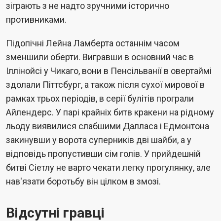
зіграють з не надто зручними історично
противниками.
Підопічні Лейна Ламберта останнім часом
зменшили оберти. Вигравши в основний час в
Іллінойсі у Чикаго, вони в Пенсільванії в овертаймі
здолали Піттсбург, а також після сухої мирової в
рамках трьох періодів, в серії булітів програли
Айлендерс. У парі крайніх битв кракени на рідному
льоду виявилися слабшими Далласа і Едмонтона
закинувши у ворота суперників дві шайби, а у
відповідь пропустивши сім голів. У прийдешній
битві Сіетлу не варто чекати легку прогулянку, але
нав'язати боротьбу він цілком в змозі.
Відсутні гравці