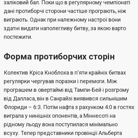
заліковий бал. Поки що в регулярному чемпіонаті
дані протиборчі сторони частіше програють, ніж
виграють. Однак при належному настрої вони
здатні видати наполегливу битву, за якою варто
постежити.
Форма протиборчих сторін
Колектив Кріса Кноблоха в п'яти крайніх битвах
регулярки чергував поразки і перемоги. Між
програшем в овертаймі від Тампи-Бей і розгрому
від Далласа, він в Санрайзі виявився сильнішим
Флориди – 6:3. Потім нафта з рахунком 4:0 в гостях
виграла у нинішніх опонентів, а Міннесоті на
рідному льоду вона поступилася мінімально
всуху. Тепер представники провінції Альберта