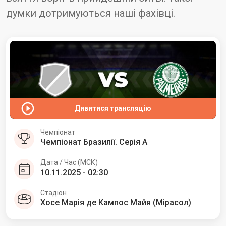
думки дотримуються наші фахівці.
Дивитися трансляцію
Чемпіонат
Чемпіонат Бразилії. Cерія А
Дата / Час (МСК)
10.11.2025 - 02:30
Стадіон
Хосе Марія де Кампос Майя (Мірасол)