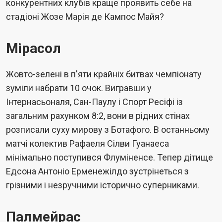
конкурентних клубів краще проявить себе на
стадіоні Жозе Марія де Кампос Майя?
Мірасол
Жовто-зелені в п'яти крайніх битвах чемпіонату
зуміли набрати 10 очок. Вигравши у
Інтернасьоналя, Сан-Паулу і Спорт Ресіфі із
загальним рахунком 8:2, вони в рідних стінах
розписали суху мирову з Ботафого. В останньому
матчі колектив Рафаеля Сілви Гуанаеса
мінімально поступився Флуміненсе. Тепер дітище
Едсона Антоніо Ерменежілдо зустрінеться з
грізними і незручними історично суперниками.
Палмейрас