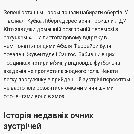
Зелені останнім часом почали набирати обертів. У
півфіналі Кубка Лібертадорес вони пройшли ЛДУ
Кіто завдяки домашній розгромній перемозі з
рахунком 4:0. У листопадовому відрізку в
чемпіонаті хлопцями Абеля Феррейри були
повалені Жувентуде і Сантос. Забивши в цих
поєдинках чотири м'ячі, у відповідь футбольна
академія не пропустила жодного гола. Чекати
легку прогулянку в прийдешній зустрічі поросятам
не варто, але розжитися очками з нинішніми
опонентами вони в змозі.
Історія недавніх очних
зустрічей