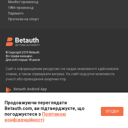
Мелбет промокод
1Win промокод
Паріматч
Прогнози на спорт
© Copyright 2019 Betauth.
Всі права захищені.
Для осіб старше 18 років
Сайт є інформаційним ресурсом і не надає можливості здійснювати
ставки, а також отримувати виграші. На сайті відсутня можливість
участі або проведення азартних ігор.
Betauth Android App
Продовжуючи переглядати
Betauth.com, ви підтверджуєте, що
Если вы заметили у себя признаки зависимости от азартных игр, вы
ЗГОДЕН
всегда можете обратиться за помощью к специалисту:
погоджуєтеся з
Політикою
конфіденційності