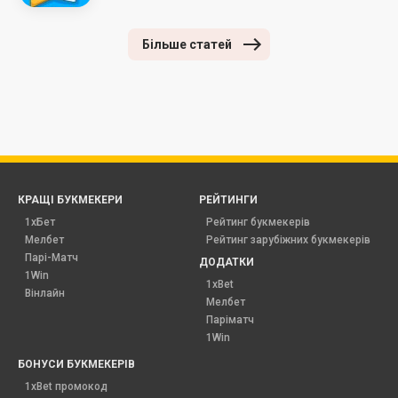
Більше статей
КРАЩІ БУКМЕКЕРИ
РЕЙТИНГИ
1хБет
Рейтинг букмекерів
Мелбет
Рейтинг зарубіжних букмекерів
Парі-Матч
ДОДАТКИ
1Win
1xBet
Вінлайн
Мелбет
Паріматч
1Win
БОНУСИ БУКМЕКЕРІВ
1xBet промокод