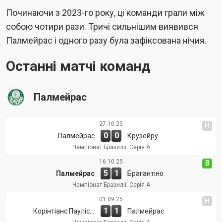
Починаючи з 2023-го року, ці команди грали між
собою чотири рази. Тричі сильнішим виявився
Палмейрас і одного разу була зафіксована нічия.
Останні матчі команд
Палмейрас
27.10.25
Н
0
0
Палмейрас
Крузейру
Чемпіонат Бразилії. Cерія А
16.10.25
В
5
1
Палмейрас
Брагантіно
Чемпіонат Бразилії. Cерія А
01.09.25
Н
1
1
Корінтіанс Пауліста
Палмейрас