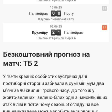
Чемпіонат Бразилії. Cерія А
16.06.25
Н
0
0
Палмейрас
Порту
Клубний Чемпіонат світу
02.06.25
П
2
1
Крузейру
Палмейрас
Чемпіонат Бразилії. Cерія А
Безкоштовний прогноз на
матч: ТБ 2
У 10-ти крайніх особистих зустрічах дані
протиборчі сторони забивали в сумі мінімум два
м'ячі за 90 хвилин ігрового часу. До того ж у
жовто-зелених і зелено-білих одні з найсильніших
атак в лізі в поточному сезоні. З огляду на все
вищевикладене можна зробити висновок, що