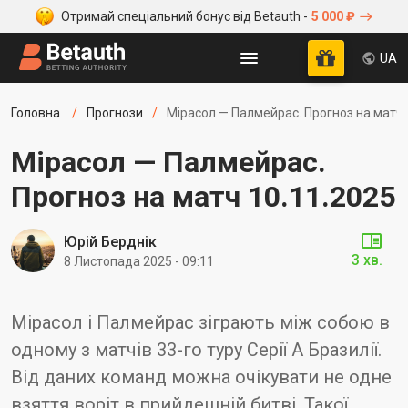
Отримай спеціальний бонус від Betauth -
5 000 ₽
UA
Головна
Прогнози
Мірасол — Палмейрас. Прогноз на матч 
Мірасол — Палмейрас.
Прогноз на матч 10.11.2025
Юрій Берднік
3 хв.
8 Листопада 2025 - 09:11
Мірасол і Палмейрас зіграють між собою в
одному з матчів 33-го туру Серії А Бразилії.
Від даних команд можна очікувати не одне
взяття воріт в прийдешній битві. Такої