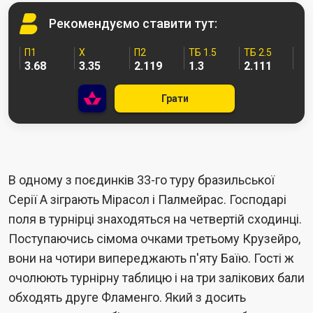
Рекомендуємо
ставити тут:
П1
Х
П2
ТБ 1.5
ТБ 2.5
3.68
3.35
2.119
1.3
2.111
Грати
В одному з поєдинків 33-го туру бразильської
Серії А зіграють Мірасол і Палмейрас. Господарі
поля в турнірці знаходяться на четвертій сходинці.
Поступаючись сімома очками третьому Крузейро,
вони на чотири випереджають п'яту Баїю. Гості ж
очолюють турнірну таблицю і на три залікових бали
обходять друге Фламенго. Який з досить