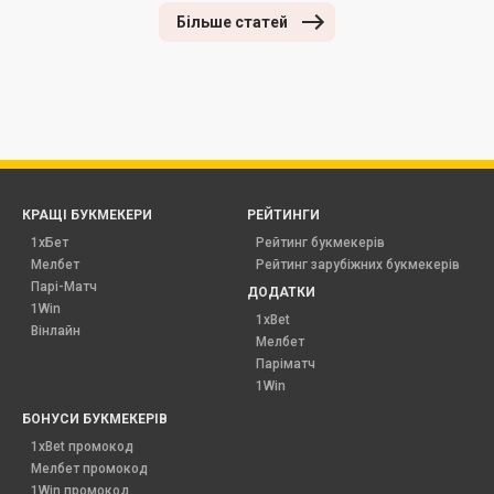
Більше статей
КРАЩІ БУКМЕКЕРИ
РЕЙТИНГИ
1хБет
Рейтинг букмекерів
Мелбет
Рейтинг зарубіжних букмекерів
Парі-Матч
ДОДАТКИ
1Win
1xBet
Вінлайн
Мелбет
Паріматч
1Win
БОНУСИ БУКМЕКЕРІВ
1xBet промокод
Мелбет промокод
1Win промокод