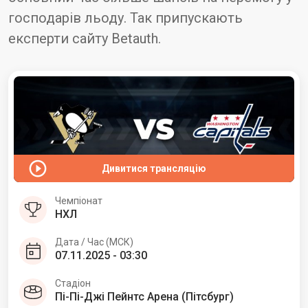
господарів льоду. Так припускають
експерти сайту Betauth.
Дивитися трансляцію
Чемпіонат
НХЛ
Дата / Час (МСК)
07.11.2025 - 03:30
Стадіон
Пі-Пі-Джі Пейнтс Арена (Пітсбург)