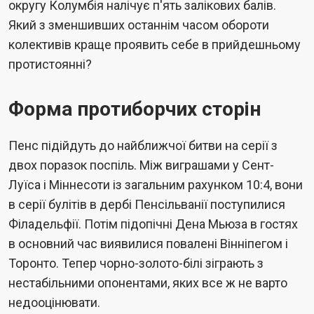
округу Колумбія налічує п'ять залікових балів.
Який з зменшивших останнім часом обороти
колективів краще проявить себе в прийдешньому
протистоянні?
Форма протиборчих сторін
Пенс підійдуть до найближчої битви на серії з
двох поразок поспіль. Між виграшами у Сент-
Луїса і Міннесоти із загальним рахунком 10:4, вони
в серії булітів в дербі Пенсільванії поступилися
Філадельфії. Потім підопічні Дена Мьюза в гостях
в основний час виявилися повалені Вінніпегом і
Торонто. Тепер чорно-золото-білі зіграють з
нестабільними опонентами, яких все ж не варто
недооцінювати.