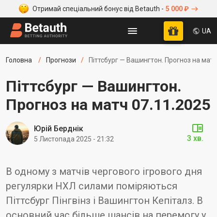
Отримай спеціальний бонус від Betauth -
5 000 ₽
UA
Головна
Прогнози
Піттсбург — Вашингтон. Прогноз на матч
Піттсбург — Вашингтон.
Прогноз на матч 07.11.2025
Юрій Берднік
3 хв.
5 Листопада 2025 - 21:32
В одному з матчів чергового ігрового дня
регулярки НХЛ силами поміряються
Піттсбург Пінгвінз і Вашингтон Кепіталз. В
основний час більше шансів на перемогу у