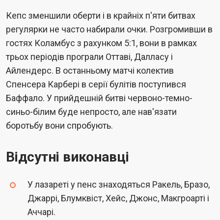
Кепс зменшили оберти і в крайніх п'яти битвах
регулярки не часто набирали очки. Розгромивши в
гостях Коламбус з рахунком 5:1, вони в рамках
трьох періодів програли Оттаві, Далласу і
Айлендерс. В останньому матчі колектив
Спенсера Карбері в серії булітів поступився
Баффало. У прийдешній битві червоно-темно-
синьо-білим буде непросто, але нав'язати
боротьбу вони спробують.
Відсутні виконавці
У лазареті у пенс знаходяться Ракель, Бразо,
Джаррі, Блумквіст, Хейс, Джонс, Макгроарті і
Аччарі.