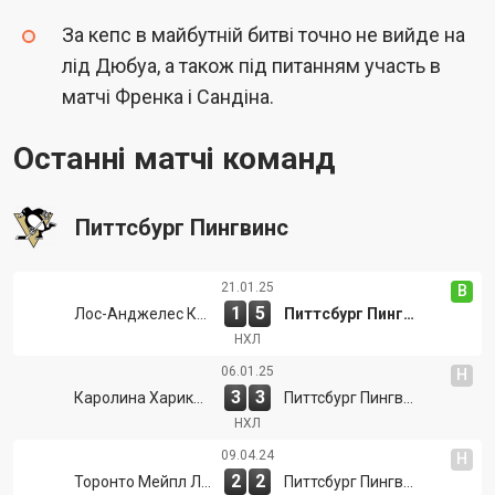
За кепс в майбутній битві точно не вийде на
лід Дюбуа, а також під питанням участь в
матчі Френка і Сандіна.
Останні матчі команд
Питтсбург Пингвинс
21.01.25
В
1
5
Лос-Анджелес Кингз
Питтсбург Пингвинс
НХЛ
06.01.25
Н
3
3
Каролина Харикейнс
Питтсбург Пингвинс
НХЛ
09.04.24
Н
2
2
Торонто Мейпл Ліфс
Питтсбург Пингвинс