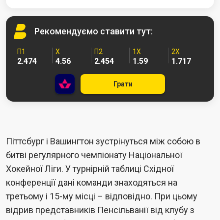
Рекомендуємо
ставити тут:
П1
Х
П2
1X
2X
2.474
4.56
2.454
1.59
1.717
Грати
Піттсбург і Вашингтон зустрінуться між собою в
битві регулярного чемпіонату Національної
Хокейної Ліги. У турнірній таблиці Східної
конференції дані команди знаходяться на
третьому і 15-му місці – відповідно. При цьому
відрив представників Пенсільванії від клубу з