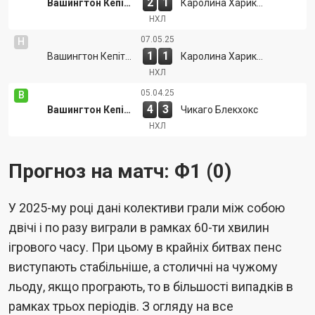
2
1
Вашингтон Кепіталс
Каролина Харикейнс
НХЛ
07.05.25
Н
1
1
Вашингтон Кепіталс
Каролина Харикейнс
НХЛ
05.04.25
В
4
3
Вашингтон Кепіталс
Чикаго Блекхокс
НХЛ
Прогноз на матч: Ф1 (0)
У 2025-му році дані колективи грали між собою
двічі і по разу виграли в рамках 60-ти хвилин
ігрового часу. При цьому в крайніх битвах пенс
виступають стабільніше, а столичні на чужому
льоду, якщо програють, то в більшості випадків в
рамках трьох періодів. З огляду на все