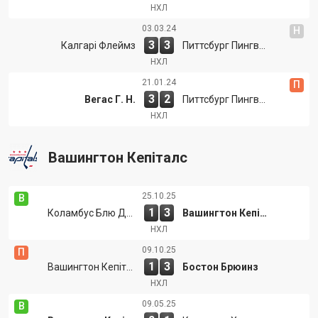
НХЛ
03.03.24
Н
3
3
Калгарі Флеймз
Питтсбург Пингвинс
НХЛ
21.01.24
П
3
2
Вегас Г. Н.
Питтсбург Пингвинс
НХЛ
Вашингтон Кепіталс
25.10.25
В
1
3
Коламбус Блю Джекетс
Вашингтон Кепіталс
НХЛ
09.10.25
П
1
3
Вашингтон Кепіталс
Бостон Брюинз
НХЛ
09.05.25
В