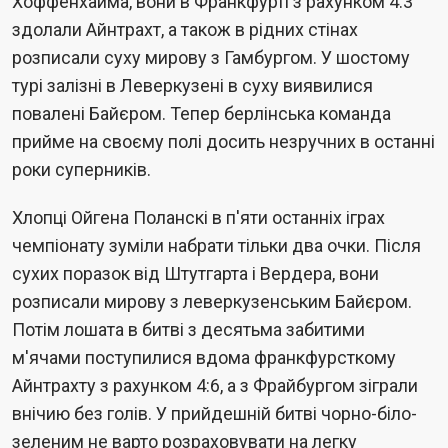
Хоффенхайма, вони в Франкфурті з рахунком 4:3
здолали Айнтрахт, а також в рідних стінах
розписали суху мирову з Гамбургом. У шостому
турі залізні в Леверкузені в суху виявилися
повалені Байєром. Тепер берлінська команда
прийме на своєму полі досить незручних в останні
роки суперників.
Хлопці Ойгена Поланскі в п'яти останніх іграх
чемпіонату зуміли набрати тільки два очки. Після
сухих поразок від Штутгарта і Вердера, вони
розписали мирову з леверкузенським Байєром.
Потім лошата в битві з десятьма забитими
м'ячами поступилися вдома франкфурсткому
Айнтрахту з рахунком 4:6, а з Фрайбургом зіграли
внічию без голів. У прийдешній битві чорно-біло-
зеленим не варто розраховувати на легку