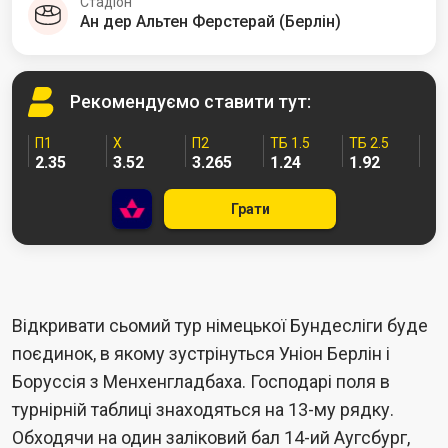
Стадіон
Ан дер Альтен Ферстерай (Берлін)
Рекомендуємо
ставити тут:
П1
Х
П2
ТБ 1.5
ТБ 2.5
2.35
3.52
3.265
1.24
1.92
Грати
Відкривати сьомий тур німецької Бундесліги буде
поєдинок, в якому зустрінуться Уніон Берлін і
Боруссія з Менхенгладбаха. Господарі поля в
турнірній таблиці знаходяться на 13-му рядку.
Обходячи на один заліковий бал 14-ий Аугсбург,