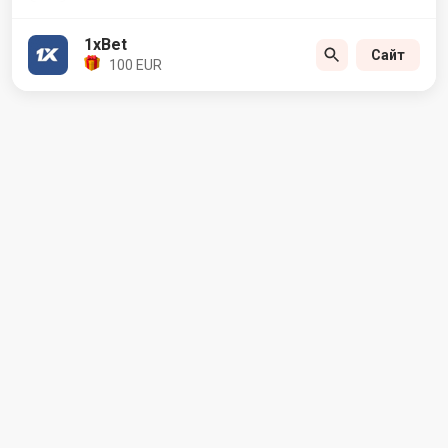
1xBet
Сайт
100 EUR