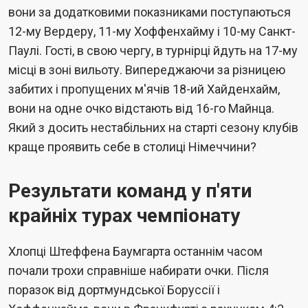
вони за додатковими показниками поступаються
12-му Вердеру, 11-му Хоффенхайму і 10-му Санкт-
Паулі. Гості, в свою чергу, в турнірці йдуть на 17-му
місці в зоні вильоту. Випереджаючи за різницею
забитих і пропущених м'ячів 18-ий Хайденхайм,
вони на одне очко відстають від 16-го Майнца.
Який з досить нестабільних на старті сезону клубів
краще проявить себе в столиці Німеччини?
Результати команд у п'яти
крайніх турах чемпіонату
Хлопці Штеффена Баумгарта останнім часом
почали трохи справніше набирати очки. Після
поразок від дортмундської Боруссії і