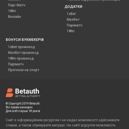
Парі-Матч
ДОДАТКИ
1Win
1xBet
Вінлайн
Мелбет
Паріматч
1Win
БОНУСИ БУКМЕКЕРІВ
1xBet промокод
Мелбет промокод
1Win промокод
Паріматч
Прогнози на спорт
© Copyright 2019 Betauth.
Всі права захищені.
Для осіб старше 18 років
Сайт є інформаційним ресурсом і не надає можливості здійснювати
ставки, а також отримувати виграші. На сайті відсутня можливість