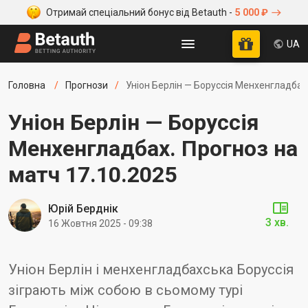
Отримай спеціальний бонус від Betauth -
5 000 ₽
UA
Головна
Прогнози
Уніон Берлін — Боруссія Менхенгладбах.
Уніон Берлін — Боруссія
Менхенгладбах. Прогноз на
матч 17.10.2025
Юрій Берднік
3 хв.
16 Жовтня 2025 - 09:38
Уніон Берлін і менхенгладбахська Боруссія
зіграють між собою в сьомому турі