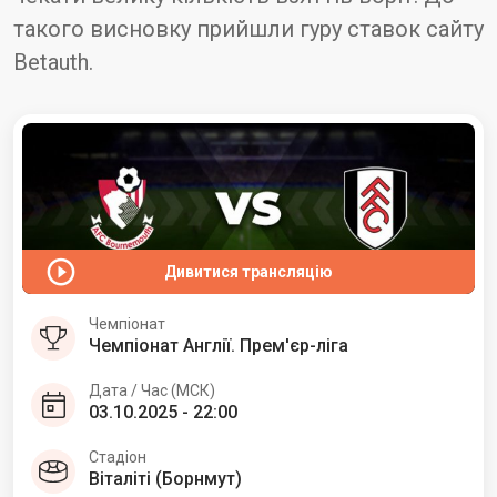
такого висновку прийшли гуру ставок сайту
Betauth.
Дивитися трансляцію
Чемпіонат
Чемпіонат Англії. Прем'єр-ліга
Дата / Час (МСК)
03.10.2025 - 22:00
Стадіон
Віталіті (Борнмут)