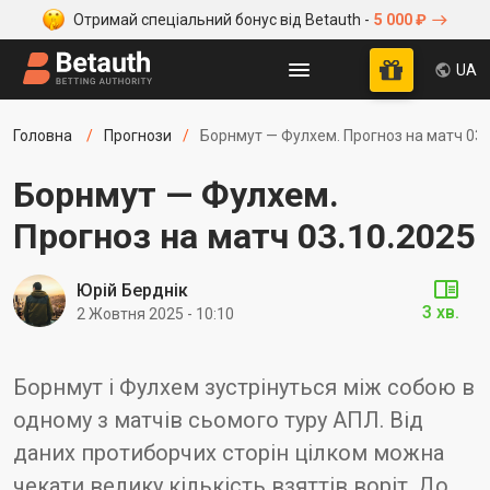
Отримай спеціальний бонус від Betauth -
5 000 ₽
UA
Головна
Прогнози
Борнмут — Фулхем. Прогноз на матч 03.
Борнмут — Фулхем.
Прогноз на матч 03.10.2025
Юрій Берднік
3 хв.
2 Жовтня 2025 - 10:10
Борнмут і Фулхем зустрінуться між собою в
одному з матчів сьомого туру АПЛ. Від
даних протиборчих сторін цілком можна
чекати велику кількість взяттів воріт. До