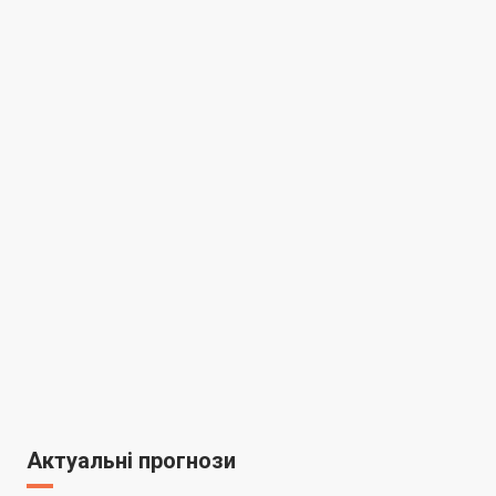
Актуальні прогнози