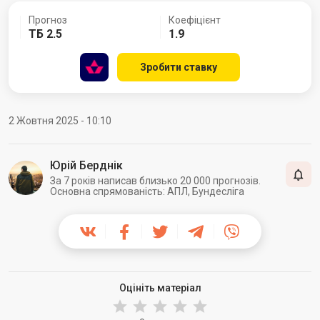
Прогноз
Коефіцієнт
ТБ 2.5
1.9
Зробити ставку
2 Жовтня 2025 - 10:10
Юрій Берднік
За 7 років написав близько 20 000 прогнозів.
Основна спрямованість: АПЛ, Бундесліга
Оцініть матеріал