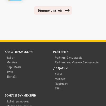
Більше статей
КРАЩІ БУКМЕКЕРИ
РЕЙТИНГИ
1хБет
Рейтинг букмекерів
Мелбет
Рейтинг зарубіжних букмекерів
Парі-Матч
ДОДАТКИ
1Win
1xBet
Вінлайн
Мелбет
Паріматч
1Win
БОНУСИ БУКМЕКЕРІВ
1xBet промокод