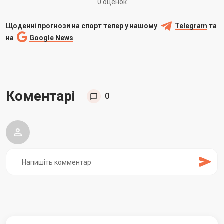
0 оценок
Щоденні прогнози на спорт тепер у нашому
Telegram
та
на
Google News
Коментарі
0