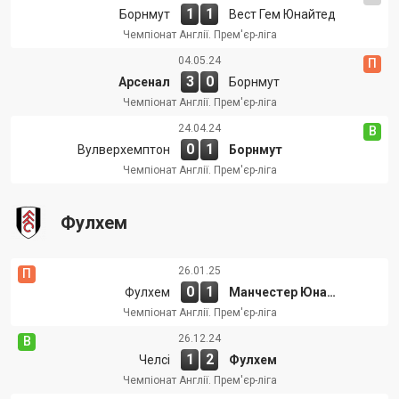
1
1
Борнмут
Вест Гем Юнайтед
Чемпіонат Англії. Прем'єр-ліга
04.05.24
П
3
0
Арсенал
Борнмут
Чемпіонат Англії. Прем'єр-ліга
24.04.24
В
0
1
Вулверхемптон
Борнмут
Чемпіонат Англії. Прем'єр-ліга
Фулхем
26.01.25
П
0
1
Фулхем
Манчестер Юнайтед
Чемпіонат Англії. Прем'єр-ліга
26.12.24
В
1
2
Челсі
Фулхем
Чемпіонат Англії. Прем'єр-ліга