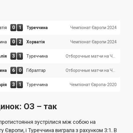
0
1
Чемпіонат Європи 2024
атія
Туреччина
0
2
Чемпіонат Європи 2024
ина
Хорватія
3
1
Отборочные матчи на Чемпионат Мира 2022. Европа
лія
Туреччина
6
0
Отборочные матчи на Чемпионат Мира 2022. Европа
ина
Гібралтар
3
1
Чемпіонат Європа-2020
рія
Туреччина
инок: ОЗ – так
 протистояння зустрілися між собою на
у Європи, і Туреччина виграла з рахунком 3:1. В