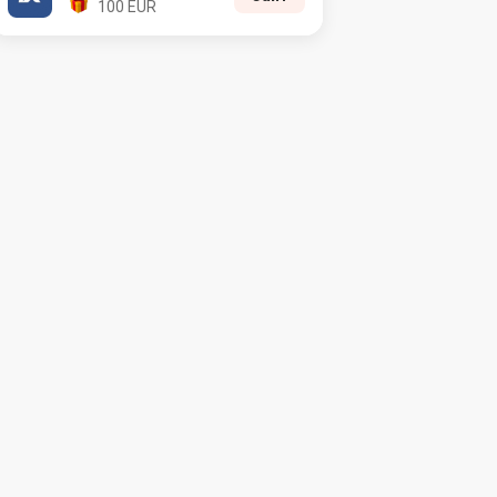
100 EUR