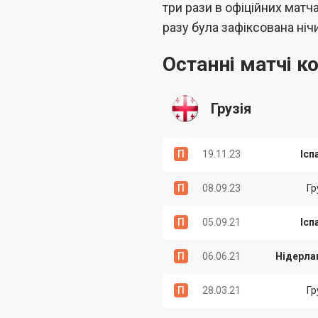
три рази в офіційних матч
разу була зафіксована ніч
Останні матчі к
Грузія
П
19.11.23
Ісп
П
08.09.23
Гр
П
05.09.21
Ісп
П
06.06.21
Нідерла
П
28.03.21
Гр