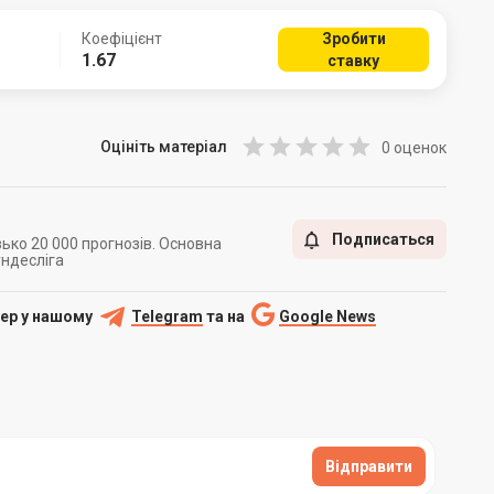
Коефіцієнт
Зробити
1.67
ставку
Оцініть матеріал
0 оценок
Подписаться
зько 20 000 прогнозів. Основна
ундесліга
пер у нашому
Telegram
та на
Google News
Відправити