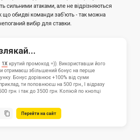
ть сильними атаками, але не відрізняються
ак що обидві команди заб'ють - так можна
 непоганий вибір для ставки.
злякай...
у
1X
крутий промокод =)). Використавши його
 ти отримаєш збільшений бонус на перше
унку. Бонус дорівнює +100% від суми
риклад, ти поповнюєш на 500 грн., І відразу
0 грн. і так до 3500 грн. Копіюй по кнопці
Перейти на сайт