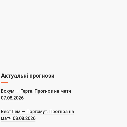
Актуальні прогнози
Бохум — Герта. Прогноз на матч
07.08.2026
Вест Гем — Портсмут. Прогноз на
матч 08.08.2026