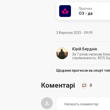
Прогноз
ОЗ - да
3 Вересня 2025 - 09:09
Юрій Берднік
За 7 років написав бли
спрямованість: АПЛ, Б
Щоденні прогнози на спорт те
Коментарі
0