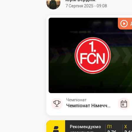
7 Серпня 2025 - 09:08
Чемпіонат
Чемпіонат Німеччини. Друга бундесліга
Рекомендуємо
П1
Х