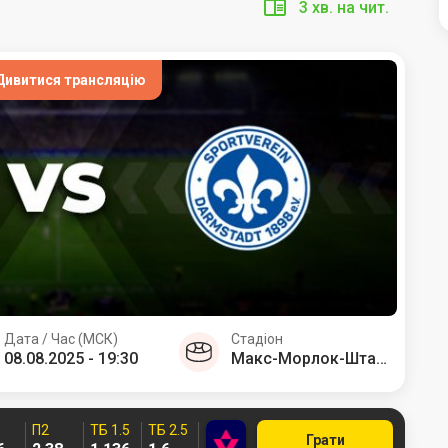
3 хв. на чит.
Дивитися трансляцію
Дата / Час (МСК)
Стадіон
08.08.2025 - 19:30
Макс-Морлок-Штадіон (Нюрнберг)
П2
ТБ 1.5
ТБ 2.5
Грати