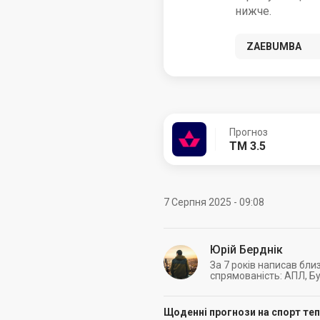
нижче.
Прогноз
ТМ 3.5
7 Серпня 2025 - 09:08
Юрій Берднік
За 7 років написав бли
спрямованість: АПЛ, Б
Щоденні прогнози на спорт те