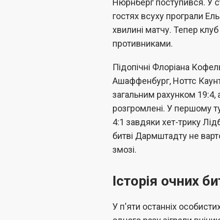
Нюрнберг поступився. У с
гостях всуху програли Ел
хвилині матчу. Тепер клуб
противниками.
Підопічні Флоріана Кофель
Ашаффенбург, Ноттс Каунті
загальним рахунком 19:4,
розгромлені. У першому ту
4:1 завдяки хет-трику Лід
битві Дармштадту не варто 
змозі.
Історія очних би
У п'яти останніх особисти