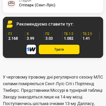
Стадіон
Сітіпарк (Сент-Луїс)
Рекомендуємо
ставити тут:
П1
Х
П2
ТБ 1.5
ТБ 2.5
2.168
3.99
3.03
1.082
1.41
Грати
У черговому ігровому дні регулярного сезону МЛС
силами поміряються Сент-Луїс Сіті і Портленд
Тімберс. Представники Міссурі в турнірній таблиці
Заходу знаходяться лише на 14-му місці.
Поступаючись шістьма очками 13-му Далласу,