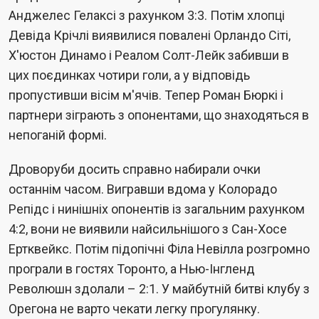
Анджелес Гелаксі з рахунком 3:3. Потім хлопці
Девіда Крічлі виявилися повалені Орландо Сіті,
Х'юстон Динамо і Реалом Солт-Лейк забивши в
цих поєдинках чотири голи, а у відповідь
пропустивши вісім м'ячів. Тепер Роман Бюркі і
партнери зіграють з опонентами, що знаходяться в
непоганій формі.
Дроворуби досить справно набирали очки
останнім часом. Вигравши вдома у Колорадо
Репідс і нинішніх опонентів із загальним рахунком
4:2, вони не виявили найсильнішого з Сан-Хосе
Ертквейкс. Потім підопічні Філа Невілла розгромно
програли в гостях Торонто, а Нью-Інгленд
Революшн здолали – 2:1. У майбутній битві клубу з
Орегона не варто чекати легку прогулянку.