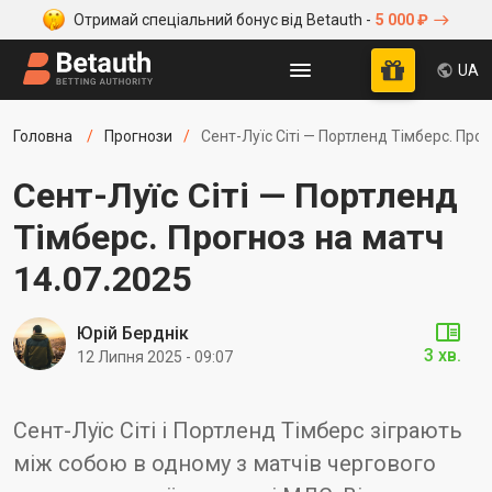
Отримай спеціальний бонус від Betauth -
5 000 ₽
UA
Головна
Прогнози
Сент-Луїс Сіті — Портленд Тімберс. Прог
Сент-Луїс Сіті — Портленд
Тімберс. Прогноз на матч
14.07.2025
Юрій Берднік
3 хв.
12 Липня 2025 - 09:07
Сент-Луїс Сіті і Портленд Тімберс зіграють
між собою в одному з матчів чергового