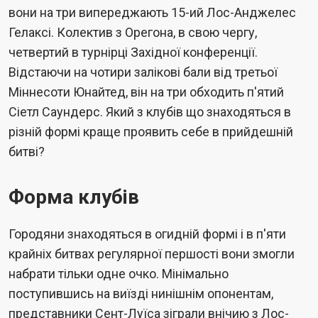
вони на три випереджають 15-ий Лос-Анджелес
Гелаксі. Колектив з Орегона, в свою чергу,
четвертий в турнірці Західної конференції.
Відстаючи на чотири залікові бали від третьої
Міннесоти Юнайтед, він на три обходить п'ятий
Сіетл Саундерс. Який з клубів що знаходяться в
різній формі краще проявить себе в прийдешній
битві?
Форма клубів
Городяни знаходяться в огидній формі і в п'яти
крайніх битвах регулярної першості вони змогли
набрати тільки одне очко. Мінімально
поступившись на виїзді нинішнім опонентам,
представники Сент-Луїса зіграли внічию з Лос-