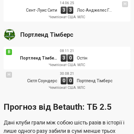
14.06.25
Н
3
3
Сент-Луис Сити
Лос-Анджелес Гелаксі
Чемпіонат США. МЛС
Портленд Тімберс
08.11.21
В
3
0
Портленд Тімберс
Остін
Чемпіонат США. МЛС
30.08.21
Н
0
0
Сієтл Соундерс
Портленд Тімберс
Чемпіонат США. МЛС
Прогноз від Betauth: ТБ 2.5
Дані клуби грали між собою шість разів в історії і
лише одного разу забили в сумі менше трьох