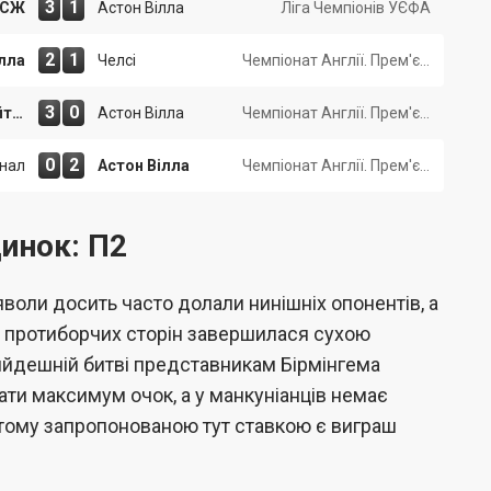
3
1
Ліга Чемпіонів УЄФА
ПСЖ
Астон Вілла
2
1
Чемпіонат Англії. Прем'єр-ліга
ілла
Челсі
3
0
Чемпіонат Англії. Прем'єр-ліга
Ньюкасл Юнайтед
Астон Вілла
0
2
Чемпіонат Англії. Прем'єр-ліга
нал
Астон Вілла
инок: П2
яволи досить часто долали нинішніх опонентів, а
х протиборчих сторін завершилася сухою
ийдешній битві представникам Бірмінгема
ти максимум очок, а у манкуніанців немає
е тому запропонованою тут ставкою є виграш