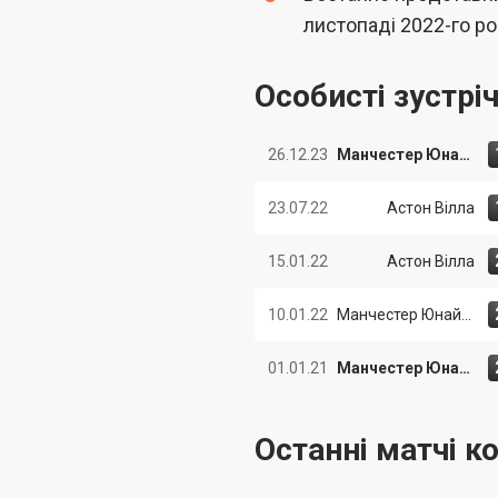
листопаді 2022-го ро
Особисті зустріч
26.12.23
Манчестер Юнайтед
23.07.22
Астон Вілла
15.01.22
Астон Вілла
10.01.22
Манчестер Юнайтед
01.01.21
Манчестер Юнайтед
Останні матчі к