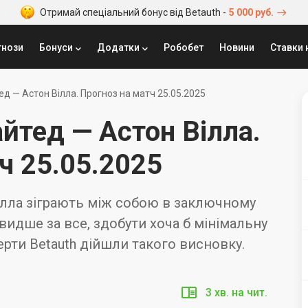
Отримай спеціальний бонус від Betauth -
5 000 руб.
гнози
Бонуси
Додатки
Робобет
Новини
Ставки 
1xBet
Мелбет
д — Астон Вілла. Прогноз на матч 25.05.2025
Мелбет
1xBet
йтед — Астон Вілла.
Паріматч
Паріматч
ч 25.05.2025
Ліга ставок
1Win
1Win
ілла зіграють між собою в заключному
Вінлайн
видше за все, здобути хоча б мінімальну
ерти Betauth дійшли такого висновку.
3 хв. на чит.