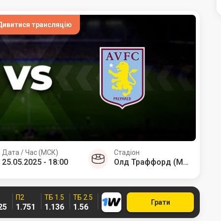
Дивитися трансляцію
Дата / Час (МСК)
Стадіон
25.05.2025 - 18:00
Олд Траффорд (Манчестер)
П2
ТБ 1.5
ТБ 2.5
Грати
25
1.751
1.136
1.56