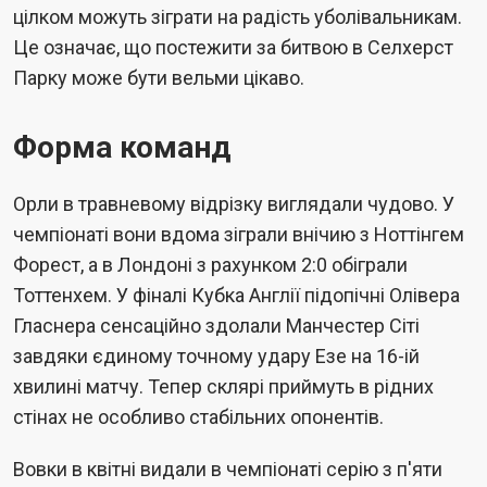
цілком можуть зіграти на радість уболівальникам.
Це означає, що постежити за битвою в Селхерст
Парку може бути вельми цікаво.
Форма команд
Орли в травневому відрізку виглядали чудово. У
чемпіонаті вони вдома зіграли внічию з Ноттінгем
Форест, а в Лондоні з рахунком 2:0 обіграли
Тоттенхем. У фіналі Кубка Англії підопічні Олівера
Гласнера сенсаційно здолали Манчестер Сіті
завдяки єдиному точному удару Езе на 16-ій
хвилині матчу. Тепер склярі приймуть в рідних
стінах не особливо стабільних опонентів.
Вовки в квітні видали в чемпіонаті серію з п'яти