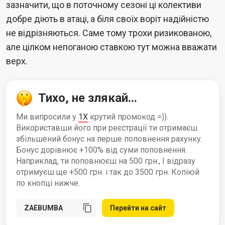
зазначити, що в поточному сезоні ці колективи
добре діють в атаці, а біля своїх воріт надійністю
не відрізняються. Саме тому трохи ризикованою,
але цілком непоганою ставкою тут можна вважати
верх.
Тихо, не злякай...
Ми випросили у
1X
крутий промокод =)).
Використавши його при реєстрації ти отримаєш
збільшений бонус на перше поповнення рахунку.
Бонус дорівнює +100% від суми поповнення.
Наприклад, ти поповнюєш на 500 грн., І відразу
отримуєш ще +500 грн. і так до 3500 грн. Копіюй
по кнопці нижче.
Перейти на сайт