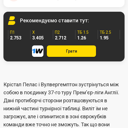
Рекомендуємо
ставити тут:
П1
Х
П2
ТБ 1.5
ТБ 2.5
2.753
3.405
2.712
1.26
1.95
Грати
Крістал Пелас і Вулвергемптон зустрінуться між
собою в поєдинку 37-го туру Прем'єр-ліги Англії.
Дані протиборчі сторони розташовуються в
нижній частині турнірної таблиці. Виліт їм не
загрожує, але і опинитися в зоні єврокубків
команди вже точно не зможуть. Так що вони