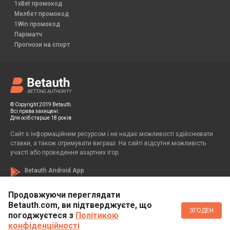
1xBet промокод
Мелбет промокод
1Win промокод
Паріматч
Прогнози на спорт
© Copyright 2019 Betauth.
Всі права захищені.
Для осіб старше 18 років
Сайт є інформаційним ресурсом і не надає можливості здійснювати
ставки, а також отримувати виграші. На сайті відсутня можливість
участі або проведення азартних ігор.
Betauth Android App
Продовжуючи переглядати
Betauth.com, ви підтверджуєте, що
Если вы заметили у себя признаки зависимости от азартных игр, вы
ЗГОДЕН
всегда можете обратиться за помощью к специалисту:
погоджуєтеся з
Політикою
конфіденційності