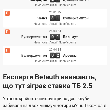
Чемпіонат Англії. Прем'єр-ліга
20.01.25
П
3
1
Челсі
Вулверхемптон
Чемпіонат Англії. Прем'єр-ліга
24.04.24
П
0
1
Вулверхемптон
Борнмут
Чемпіонат Англії. Прем'єр-ліга
20.04.24
П
0
2
Вулверхемптон
Арсенал
Чемпіонат Англії. Прем'єр-ліга
Експерти Betauth вважають,
що тут зіграє ставка ТБ 2.5
У трьох крайніх очних зустрічах дані клуби
забивали на двох мінімум чотири м'ячі. Також слід