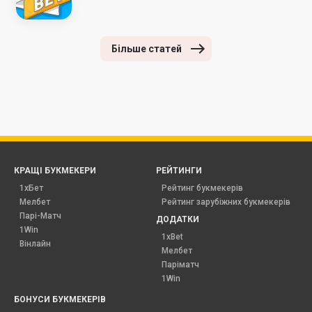
Більше статей
КРАЩІ БУКМЕКЕРИ
РЕЙТИНГИ
1хБет
Рейтинг букмекерів
Мелбет
Рейтинг зарубіжних букмекерів
Парі-Матч
ДОДАТКИ
1Win
1xBet
Вінлайн
Мелбет
Паріматч
1Win
БОНУСИ БУКМЕКЕРІВ