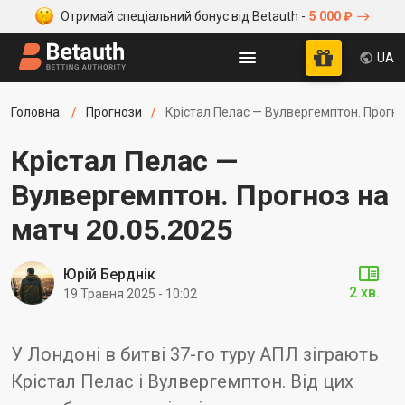
Отримай спеціальний бонус від Betauth -
5 000 ₽
UA
Головна
Прогнози
Крістал Пелас — Вулвергемптон. Прогно
Крістал Пелас —
Вулвергемптон. Прогноз на
матч 20.05.2025
Юрій Берднік
2 хв.
19 Травня 2025 - 10:02
У Лондоні в битві 37-го туру АПЛ зіграють
Крістал Пелас і Вулвергемптон. Від цих