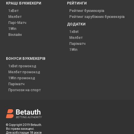
КРАЩІ БУКМЕКЕРИ
РЕЙТИНГИ
1хБет
Рейтинг букмекерів
Мелбет
Рейтинг зарубіжних букмекерів
Парі-Матч
ДОДАТКИ
1Win
1xBet
Вінлайн
Мелбет
Паріматч
1Win
БОНУСИ БУКМЕКЕРІВ
1xBet промокод
Мелбет промокод
1Win промокод
Паріматч
Прогнози на спорт
© Copyright 2019 Betauth.
Всі права захищені.
Для осіб старше 18 років