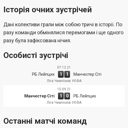
Історія очних зустрічей
Дані колективи грали між собою тричі в історії. По
разу команди обмінялися перемогами і ще одного
разу була зафіксована нічия.
Особисті зустрічі
07.12.21
1
1
РБ Лейпцих
Манчестер Сіті
Ліга Чемпіонів УЄФА
15.09.21
1
0
Манчестер Сіті
РБ Лейпцих
Ліга Чемпіонів УЄФА
Останні матчі команд