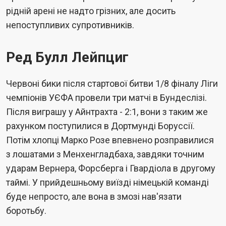
рідній арені не надто грізних, але досить
непоступливих супротивників.
Ред Булл Лейпциг
Червоні бики після стартової битви 1/8 фіналу Ліги
чемпіонів УЄФА провели три матчі в Бундеслізі.
Після виграшу у Айнтрахта - 2:1, вони з таким же
рахунком поступилися в Дортмунді Боруссії.
Потім хлопці Марко Розе впевнено розправилися
з лошатами з Менхенгладбаха, завдяки точним
ударам Вернера, Форсберга і Гвардіола в другому
таймі. У прийдешньому виїзді німецькій команді
буде непросто, але вона в змозі нав'язати
боротьбу.