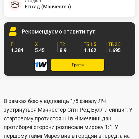
Стадіон
Етіхад (Манчестер)
Рекомендуємо
ставити тут:
П1
Х
П2
ТБ 1.5
ТБ 2.5
1.384
5.45
8.9
1.162
1.695
Грати
В рамках бою у відповідь 1/8 фіналу ЛЧ
зустрінуться Манчестер Сіті і Ред Булл Лейпциг. У
стартовому протистоянні в Німеччині дані
протиборчі сторони розписали мирову 1:1. У
першому таймі Марез вивів городян вперед, а на