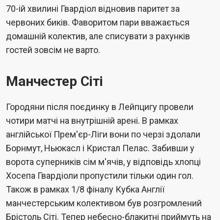
70-ій хвилині Гвардіол відновив паритет за
червоних биків. Фаворитом пари вважається
домашній колектив, але списувати з рахунків
гостей зовсім не варто.
Манчестер Сіті
Городяни після поєдинку в Лейпцигу провели
чотири матчі на внутрішній арені. В рамках
англійської Прем'єр-Ліги вони по черзі здолали
Борнмут, Ньюкасл і Кристал Пелас. Забивши у
ворота суперників сім м'ячів, у відповідь хлопці
Хосепа Гвардіоли пропустили тільки один гол.
Також в рамках 1/8 фіналу Кубка Англії
манчестерським колективом був розгромлений
Брістоль Сіті. Тепер небесно-блакитні приймуть на