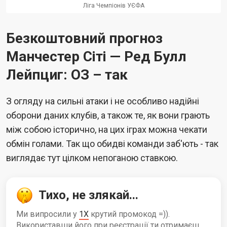
Ліга Чемпіонів УЄФА
Безкоштовний прогноз
Манчестер Сіті — Ред Булл
Лейпциг: ОЗ – так
З огляду на сильні атаки і не особливо надійні
оборони даних клубів, а також те, як вони грають
між собою історично, на цих іграх можна чекати
обмін голами. Так що обидві команди заб'ють - так
виглядає тут цілком непоганою ставкою.
Тихо, не злякай...
Ми випросили у
1X
крутий промокод =)).
Використавши його при реєстрації ти отримаєш