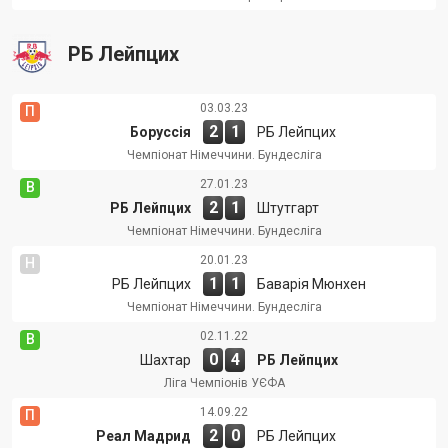
РБ Лейпцих
03.03.23
П
2
1
Боруссія
РБ Лейпцих
Чемпіонат Німеччини. Бундесліга
27.01.23
В
2
1
РБ Лейпцих
Штутгарт
Чемпіонат Німеччини. Бундесліга
20.01.23
Н
1
1
РБ Лейпцих
Баварія Мюнхен
Чемпіонат Німеччини. Бундесліга
02.11.22
В
0
4
Шахтар
РБ Лейпцих
Ліга Чемпіонів УЄФА
14.09.22
П
2
0
Реал Мадрид
РБ Лейпцих