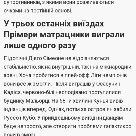
супротивників, з якими вони розживаються
очками на постійній основі.
У трьох останніх виїздах
Прімери матрацники виграли
лише одного разу
Підопічні Дієго Сімеоне не відрізняються
стабільністю, як на внутрішній, так і на міжнародній
арені. Хоча пробитися в плей-офф Ліги чемпіонів
вони все ж змогли. Після виграшів у Осасуни і
Кадіса, червоно-білі несподівано поступилися
будинку Мальорці. На 68-ій хвилині Кунья вивів
індіанців вперед. Однак, потім за остров'ян забили
Руссо і Кубо. У прийдешньому виїзді індіанцям
буде непросто, але створити проблеми галактикос
вони в змозі.