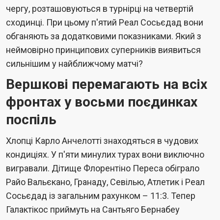
чергу, розташовуються в турнірці на четвертій
сходинці. При цьому п'ятий Реал Сосьєдад вони
обганяють за додатковими показниками. Який з
неймовірно принципових суперників виявиться
сильнішим у найближчому матчі?
Вершкові перемагають на всіх
фронтах у восьми поєдинках
поспіль
Хлопці Карло Анчелотті знаходяться в чудових
кондиціях. У п'яти минулих турах вони виключно
вигравали. Дітище Флорентіно Переса обіграло
Райо Вальєкано, Гранаду, Севілью, Атлетик і Реал
Сосьєдад із загальним рахунком – 11:3. Тепер
Галактікос приймуть на Сантьяго Бернабеу