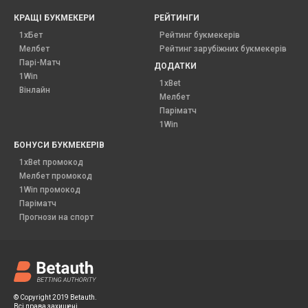
КРАЩІ БУКМЕКЕРИ
РЕЙТИНГИ
1хБет
Рейтинг букмекерів
Мелбет
Рейтинг зарубіжних букмекерів
Парі-Матч
ДОДАТКИ
1Win
1xBet
Вінлайн
Мелбет
Паріматч
1Win
БОНУСИ БУКМЕКЕРІВ
1xBet промокод
Мелбет промокод
1Win промокод
Паріматч
Прогнози на спорт
© Copyright 2019 Betauth.
Всі права захищені.