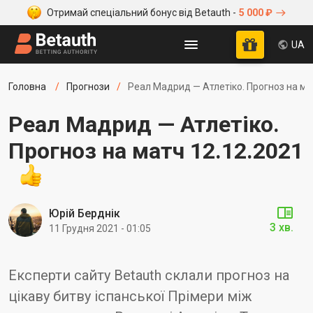
Отримай спеціальний бонус від Betauth -
5 000 ₽
UA
Головна
Прогнози
Реал Мадрид — Атлетіко. Прогноз на ма
Реал Мадрид — Атлетіко.
Прогноз на матч 12.12.2021
Юрій Берднік
3 хв.
11 Грудня 2021 - 01:05
Експерти сайту Betauth склали прогноз на
цікаву битву іспанської Прімери між