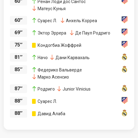
60'’
Ренан Лоди дос Сантос
Матеус Кунья
60'’
Суарес Л.
Анхель Корреа
69'’
Эктор Эррера
Де Паул Родриго
75'’
Кондогбиа Жоффрей
81'’
Начо
Дани Карвахаль
85'’
Федерико Вальверде
Марко Асенсио
87'’
Родриго
Junior Vinicius
88'’
Суарес Л.
88'’
Давид Алаба