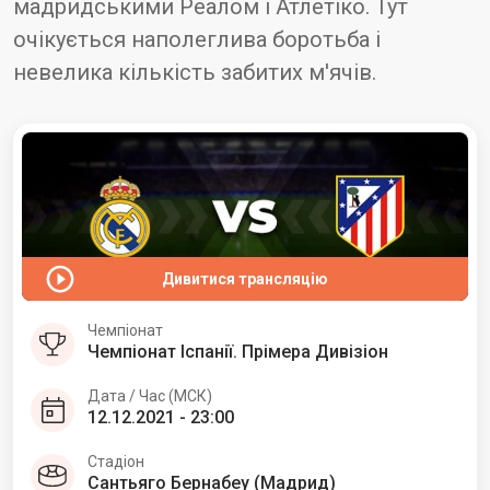
мадридськими Реалом і Атлетіко. Тут
очікується наполеглива боротьба і
невелика кількість забитих м'ячів.
Дивитися трансляцію
Чемпіонат
Чемпіонат Іспанії. Прімера Дивізіон
Дата / Час (МСК)
12.12.2021 - 23:00
Стадіон
Сантьяго Бернабеу (Мадрид)