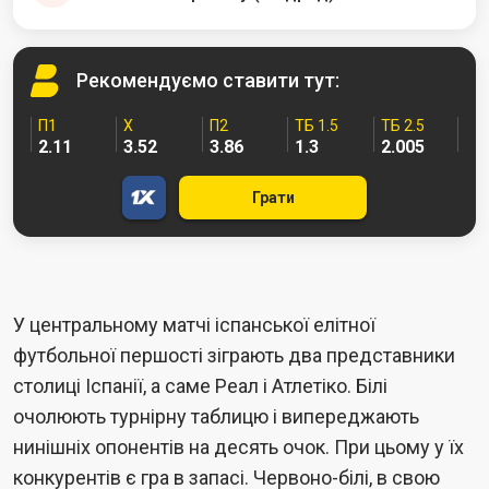
Рекомендуємо
ставити тут:
П1
Х
П2
ТБ 1.5
ТБ 2.5
2.11
3.52
3.86
1.3
2.005
Грати
У центральному матчі іспанської елітної
футбольної першості зіграють два представники
столиці Іспанії, а саме Реал і Атлетіко. Білі
очолюють турнірну таблицю і випереджають
нинішніх опонентів на десять очок. При цьому у їх
конкурентів є гра в запасі. Червоно-білі, в свою