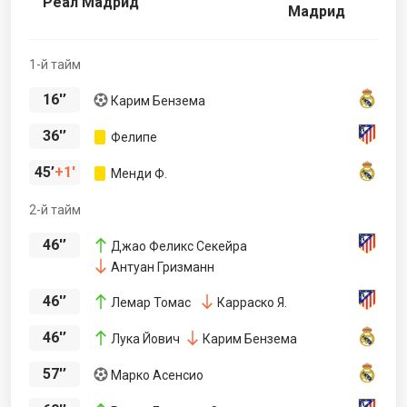
Реал Мадрид
Мадрид
1-й тайм
16'’
Карим Бензема
36'’
Фелипе
45’
1'
Менди Ф.
2-й тайм
46'’
Джао Феликс Секейра
Антуан Гризманн
46'’
Лемар Томас
Карраско Я.
46'’
Лука Йович
Карим Бензема
57'’
Марко Асенсио