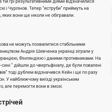
 в тій грі результативними діями відзначилися
вскі і Чурлінов. Тепер "яструби" приймуть на
в, яких вони ще ніколи не обігравали.
кова не можуть похвалитися стабільними
вництвом Андрія Шевченка українці зіграли у
 Францією, Фінляндією і даними противниками. На
сині " дійшли до чвертьфіналу, де були повалені
евів" тоді дублем відзначився Кейн і ще по разу
он. У найближчому виїзді українським
, але перемогти вони в змозі.
стрічей