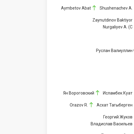
Aymbetov Abat
Shushenachev A.
Zaynutdinov Baktiyor
Nurgaliyev A. (C
Руслан Валиуллин
Ян Вороговский
Исламбек Куат
Orazov R.
Асхат Тагыберген
Георгий Жуков
Владислав Васильев