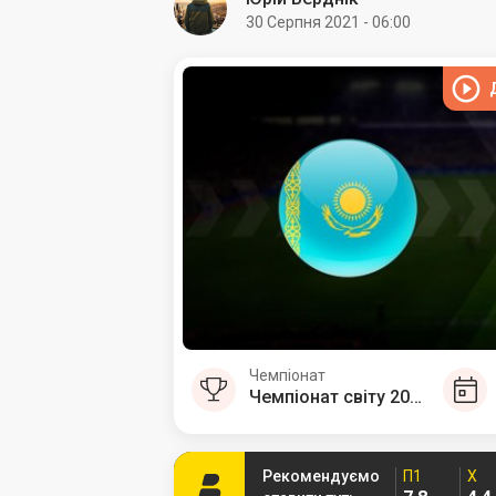
30 Серпня 2021 - 06:00
Чемпіонат
Чемпіонат світу 2022
Рекомендуємо
П1
Х