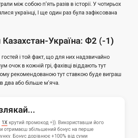
али між собою п'ять разів в історії. У чотирьох
ися українці, І ще один раз була зафіксована
 Казахстан-Україна: Ф2 (-1)
 гостей і той факт, що для них надзвичайно
 очок в кожній грі, фахівці віддають тут
 Тому рекомендованою тут ставкою буде виграш
 в два або більше м'яча.
злякай...
у
1X
крутий промокод =)). Використавши його
 ти отримаєш збільшений бонус на перше
унку. Бонус дорівнює +100% від суми