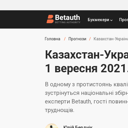
Букмекери
Про
Топ Букмекери
1xBet
Головна
Прогнози
Казахстан-Україна
Мелбет
Казахстан-Укра
Паріматч
1 вересня 2021
1Win
Букмекери
В одному з протистоянь кваліф
зустрінуться національні збір
експерти Betauth, гості повин
труднощів.
Юрій Берднік