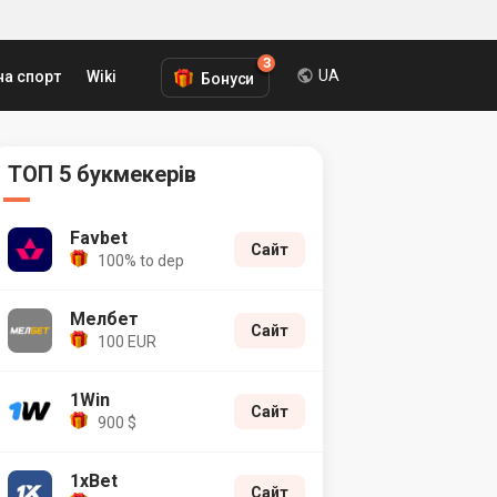
3
UA
на спорт
Wiki
Бонуси
ТОП 5 букмекерів
Favbet
Сайт
100% to dep
Мелбет
Сайт
100 EUR
1Win
Сайт
900 $
1xBet
Сайт