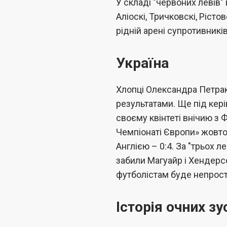
У складі "червоних левів"
Аліоскі, Тричковскі, Рісто
рідній арені супротивникі
Україна
Хлопці Олександра Петра
результатами. Ще під кері
своєму квінтеті внічию з
Чемпіонаті Європи» жовто-
Англією – 0:4. За "трьох л
забили Магуайр і Хендерс
футболістам буде непросто
Історія очних зу