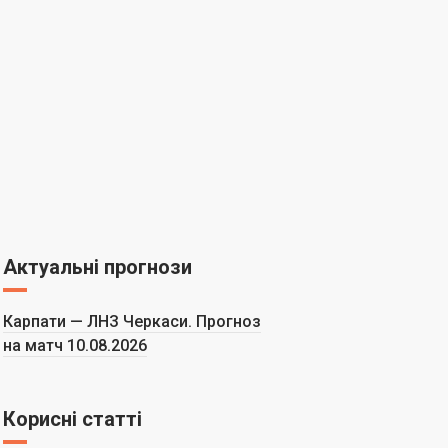
Актуальні прогнози
Карпати — ЛНЗ Черкаси. Прогноз
на матч 10.08.2026
Корисні статті