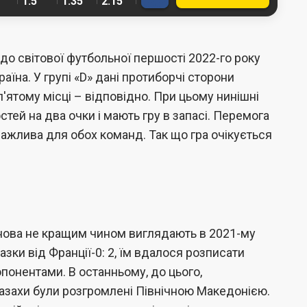
1.5
1.35
2.15
ї до світової футбольної першості 2022-го року
аїна. У групі «D» дані протиборчі сторони
п'ятому місці – відповідно. При цьому нинішні
стей на два очки і мають гру в запасі. Перемога
важлива для обох команд. Так що гра очікується
інова не кращим чином виглядають в 2021-му
азки від Франції-0: 2, їм вдалося розписати
опонентами. В останньому, до цього,
азахи були розгромлені Північною Македонією.