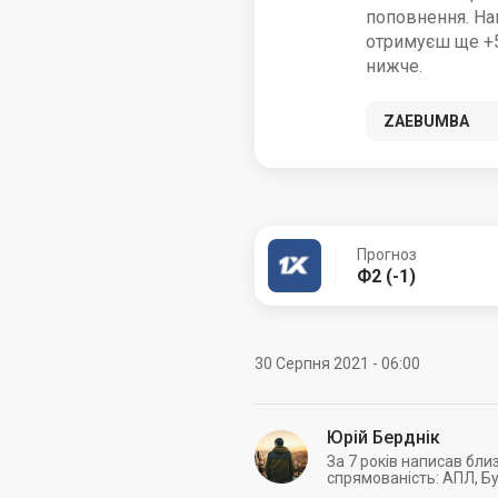
поповнення. Нап
отримуєш ще +50
нижче.
Прогноз
Ф2 (-1)
30 Серпня 2021 - 06:00
Юрій Берднік
За 7 років написав бли
спрямованість: АПЛ, Б