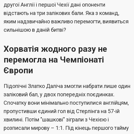
другої Англії і першої Чехії дані опоненти
відстають на три залікових бали. Яка з команд,
яким надзвичайно важливо перемогти, виявиться
сильнішою в даній битві?
Хорватія жодного разу не
перемогла на Чемпіонаті
Європи
Підопічні Златко Даліча змогли набрати лише один
заліковий бал, у двох попередніх поєдинках.
Спочатку вони мінімально поступилися англійцям,
пропустивши єдиний гол від Стерлінга на 57-ій
хвилині. Потім "шашкові" зіграли з Чехією і
розписали мирову – 1:1. Під кінець першого тайму