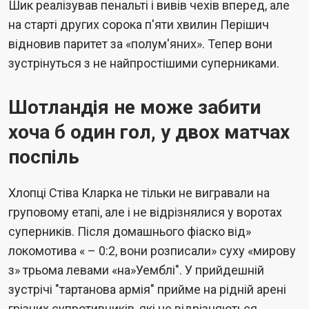
Шик реалізував пенальті і вивів чехів вперед, але
на старті других сорока п'яти хвилин Перішич
відновив паритет за «полум'яних». Тепер вони
зустрінуться з не найпростішими суперниками.
Шотландія не може забити
хоча б один гол, у двох матчах
поспіль
Хлопці Стіва Кларка не тільки не вигравали на
груповому етапі, але і не відрізнялися у воротах
суперників. Після домашнього фіаско від»
локомотива « – 0:2, вони розписали» суху «мирову
з» трьома левами «на»Уемблі". У прийдешній
зустрічі "тартанова армія" прийме на рідній арені
грізних супротивників, які не відрізняються