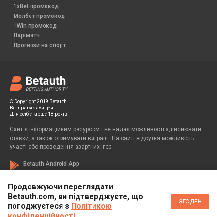
1xBet промокод
Мелбет промокод
1Win промокод
Паріматч
Прогнози на спорт
© Copyright 2019 Betauth.
Всі права захищені.
Для осіб старше 18 років
Сайт є інформаційним ресурсом і не надає можливості здійснювати
ставки, а також отримувати виграші. На сайті відсутня можливість
участі або проведення азартних ігор.
Betauth Android App
Продовжуючи переглядати
Betauth.com, ви підтверджуєте, що
Если вы заметили у себя признаки зависимости от азартных игр, вы
ЗГОДЕН
всегда можете обратиться за помощью к специалисту:
погоджуєтеся з
Політикою
конфіденційності