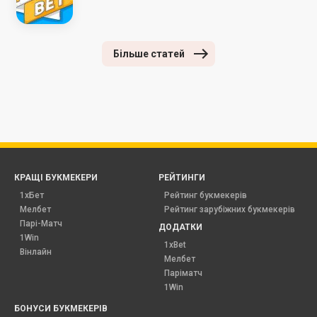
Більше статей
КРАЩІ БУКМЕКЕРИ
РЕЙТИНГИ
1хБет
Рейтинг букмекерів
Мелбет
Рейтинг зарубіжних букмекерів
Парі-Матч
ДОДАТКИ
1Win
1xBet
Вінлайн
Мелбет
Паріматч
1Win
БОНУСИ БУКМЕКЕРІВ