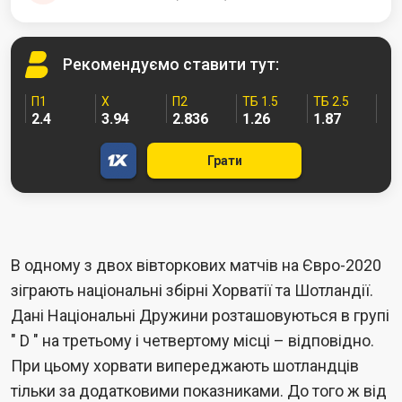
Рекомендуємо
ставити тут:
П1
Х
П2
ТБ 1.5
ТБ 2.5
2.4
3.94
2.836
1.26
1.87
Грати
В одному з двох вівторкових матчів на Євро-2020
зіграють національні збірні Хорватії та Шотландії.
Дані Національні Дружини розташовуються в групі
" D " на третьому і четвертому місці – відповідно.
При цьому хорвати випереджають шотландців
тільки за додатковими показниками. До того ж від