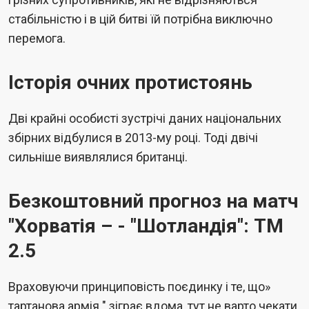
стабільністю і в цій битві їй потрібна виключно
перемога.
Історія очних протистоянь
Дві крайні особисті зустрічі даних національних
збірних відбулися в 2013-му році. Тоді двічі
сильніше виявлялися британці.
Безкоштовний прогноз на матч
"Хорватія – - "Шотландія": ТМ
2.5
Враховуючи принциповість поєдинку і те, що»
тартанова армія " зіграє вдома, тут не варто чекати