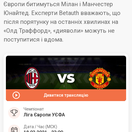
Європи битимуться Мілан і Манчестер
Юнайтед. Експерти Betauth вважають, що
після порятунку на останніх хвилинах на
«Олд Траффорд», «дияволи» можуть не
поступитися і вдома.
Дивитися трансляцію
Чемпіонат
Ліга Європи УЄФА
Дата / Час (МСК)