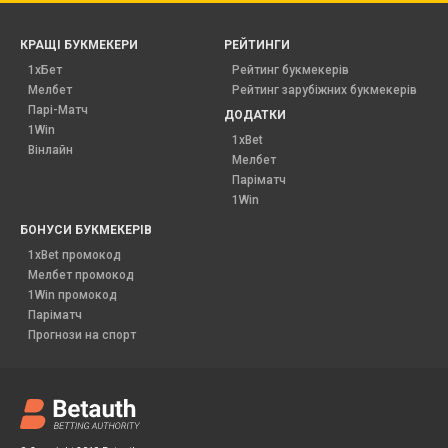
КРАЩІ БУКМЕКЕРИ
РЕЙТИНГИ
1хБет
Рейтинг букмекерів
Мелбет
Рейтинг зарубіжних букмекерів
Парі-Матч
ДОДАТКИ
1Win
1xBet
Вінлайн
Мелбет
Паріматч
1Win
БОНУСИ БУКМЕКЕРІВ
1xBet промокод
Мелбет промокод
1Win промокод
Паріматч
Прогнози на спорт