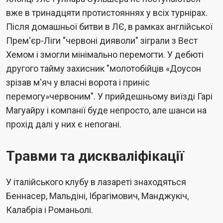
вже в тринадцяти протистояннях у всіх турнірах.
Після домашньої битви в ЛЄ, в рамках англійської
Прем'єр-Ліги "червоні дияволи" зіграли з Вест
Хемом і змогли мінімально перемогти. У дебюті
другого тайму захисник "молотобійців «Доусон
зрізав м'яч у власні ворота і приніс
перемогу»червоним". У прийдешньому виїзді Гарі
Магуайру і компанії буде непросто, але шанси на
прохід далі у них є непогані.
Травми та дискваліфікації
У італійського клубу в лазареті знаходяться
Беннасер, Мальдіні, Ібрагімович, Манджукіч,
Калабріа і Романьолі.