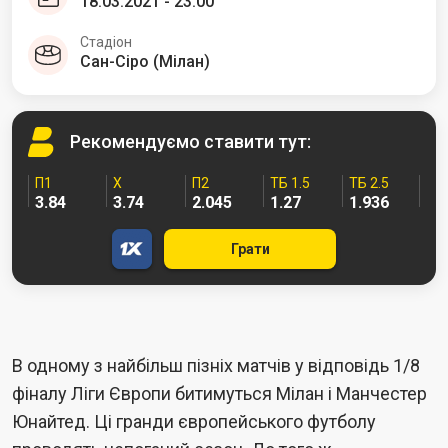
18.03.2021 - 23:00
Стадіон
Сан-Сіро (Мілан)
Рекомендуємо
ставити тут:
П1
Х
П2
ТБ 1.5
ТБ 2.5
3.84
3.74
2.045
1.27
1.936
Грати
В одному з найбільш пізніх матчів у відповідь 1/8
фіналу Ліги Європи битимуться Мілан і Манчестер
Юнайтед. Ці гранди європейського футболу