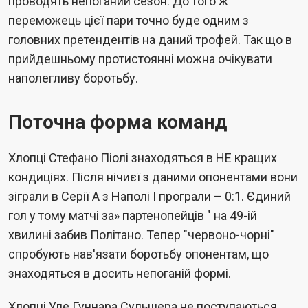
проводять непоганий сезон. До того ж
переможець цієї пари точно буде одним з
головних претендентів на даний трофей. Так що в
прийдешньому протистоянні можна очікувати
наполегливу боротьбу.
Поточна форма команд
Хлопці Стефано Піолі знаходяться в НЕ кращих
кондиціях. Після нічиєї з даними опонентами вони
зіграли в Серії А з Наполі І програли – 0:1. Єдиний
гол у тому матчі за» партенопейців " на 49-ій
хвилині забив Політано. Тепер "червоно-чорні"
спробують нав'язати боротьбу опонентам, що
знаходяться в досить непоганій формі.
Хлопці Уле Гуннара Сульшера не поступаються