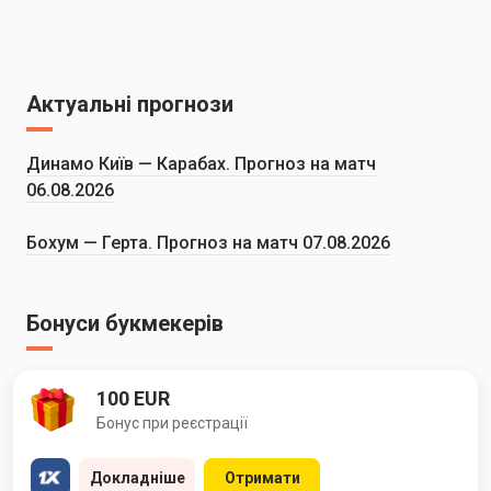
Актуальні прогнози
Динамо Київ — Карабах. Прогноз на матч
06.08.2026
Бохум — Герта. Прогноз на матч 07.08.2026
Бонуси букмекерів
100 EUR
Бонус при реєстрації
Докладніше
Отримати