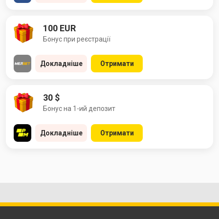
100 EUR
Бонус при реєстрації
Докладніше
Отримати
30 $
Бонус на 1-ий депозит
Докладніше
Отримати