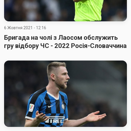
6 Жовтня 2021 - 12:16
Бригада на чолі з Лаосом обслужить
гру відбору ЧС - 2022 Росія-Словаччина