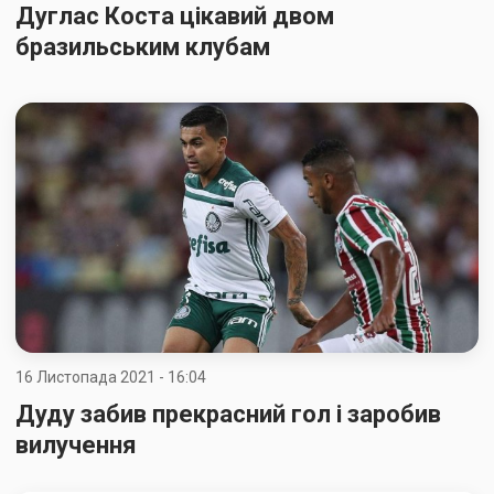
Дуглас Коста цікавий двом
бразильським клубам
16 Листопада 2021 - 16:04
Дуду забив прекрасний гол і заробив
вилучення