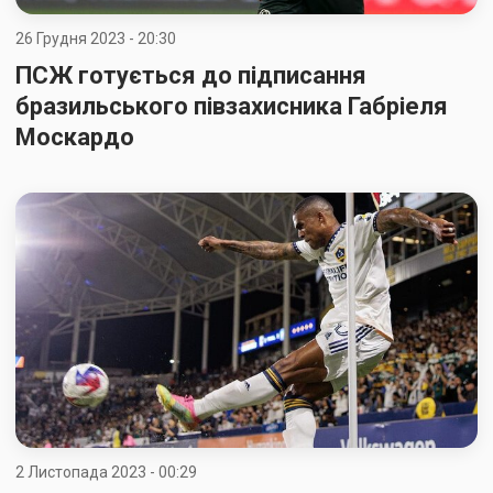
26 Грудня 2023 - 20:30
ПСЖ готується до підписання
бразильського півзахисника Габріеля
Москардо
2 Листопада 2023 - 00:29