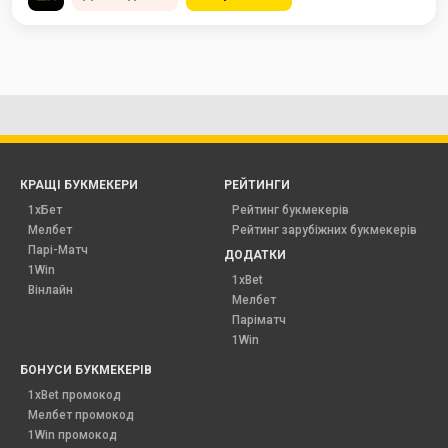
КРАЩІ БУКМЕКЕРИ
РЕЙТИНГИ
1хБет
Рейтинг букмекерів
Мелбет
Рейтинг зарубіжних букмекерів
Парі-Матч
ДОДАТКИ
1Win
1xBet
Вінлайн
Мелбет
Паріматч
1Win
БОНУСИ БУКМЕКЕРІВ
1xBet промокод
Мелбет промокод
1Win промокод