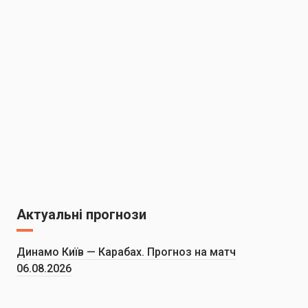
Актуальні прогнози
Динамо Київ — Карабах. Прогноз на матч
06.08.2026