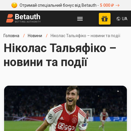
Отримай спеціальний бонус від Betauth -
5 000 ₽
UA
Головна
Новини
Ніколас Тальяфіко – новини та події
Ніколас Тальяфіко –
новини та події