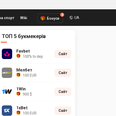
3
UA
на спорт
Wiki
Бонуси
ТОП 5 букмекерів
Favbet
Сайт
100% to dep
Мелбет
Сайт
100 EUR
1Win
Сайт
900 $
1xBet
Сайт
100 EUR