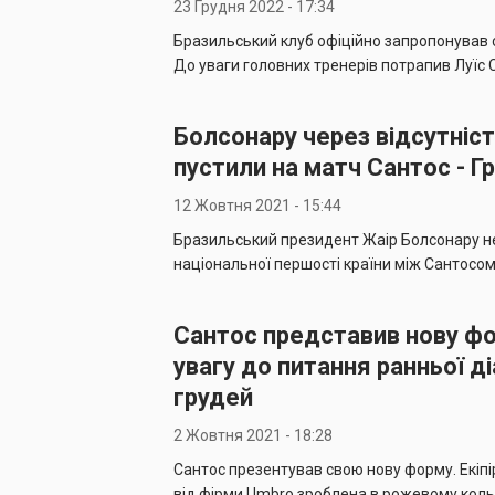
23 Грудня 2022 - 17:34
Бразильський клуб офіційно запропонував 
До уваги головних тренерів потрапив Луїс 
Болсонару через відсутніс
пустили на матч Сантос - Г
12 Жовтня 2021 - 15:44
Бразильський президент Жаір Болсонару не
національної першості країни між Сантосом 
Сантос представив нову фо
увагу до питання ранньої д
грудей
2 Жовтня 2021 - 18:28
Сантос презентував свою нову форму. Екіпі
від фірми Umbro зроблена в рожевому коль