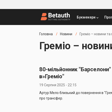
Букмекери
Про
Топ Букмекери
1xBet
Головна
Новини
Греміо – новини та 
Греміо – новини
Мелбет
Паріматч
1Win
80-мільйонник "Барселони
Букмекери
в»Греміо"
19 Серпня 2025 - 22:15
Артур Мело близький до повернення в "Гре
про трансфер.