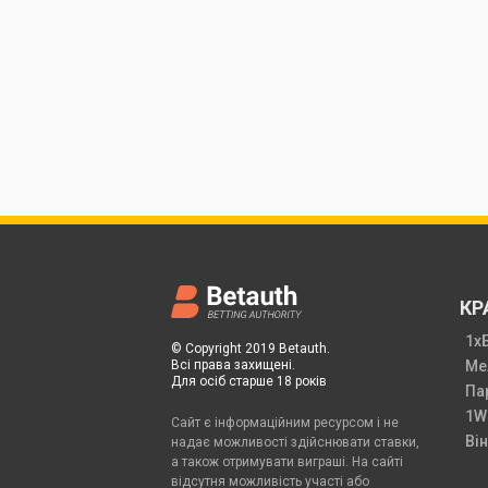
КР
1х
© Copyright 2019 Betauth.
Всі права захищені.
Ме
Для осіб старше 18 років
Па
1W
Сайт є інформаційним ресурсом і не
Ві
надає можливості здійснювати ставки,
а також отримувати виграші. На сайті
відсутня можливість участі або