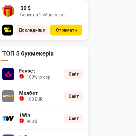
30 $
Бонус на 1-ий депозит
Докладніше
Отримати
ТОП 5 букмекерів
Favbet
Сайт
100% to dep
Мелбет
Сайт
100 EUR
1Win
Сайт
900 $