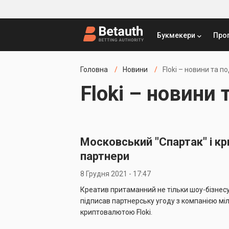
Букмекери
Про
Топ Букмекери
1xBet
Головна
Новини
Floki – новини та по
Floki – новини т
Мелбет
Паріматч
1Win
Московський "Спартак" і кр
Букмекери
партнери
8 Грудня 2021 - 17:47
Креатив притаманний не тільки шоу-бізнесу
підписав партнерську угоду з компанією мі
криптовалютою Floki.