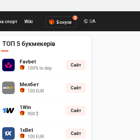
3
UA
на спорт
Wiki
Бонуси
ТОП 5 букмекерів
Favbet
Сайт
100% to dep
Мелбет
Сайт
100 EUR
1Win
Сайт
900 $
1xBet
Сайт
100 EUR