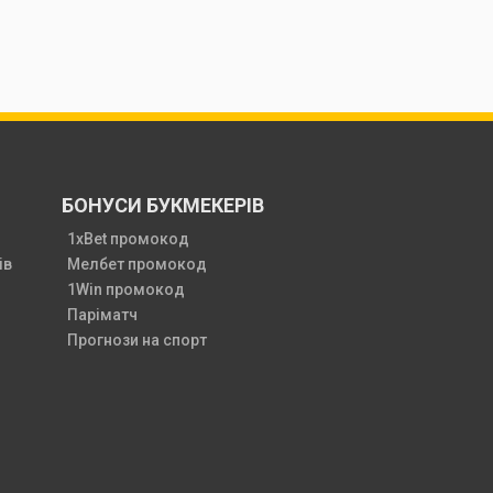
БОНУСИ БУКМЕКЕРІВ
1xBet промокод
ів
Мелбет промокод
1Win промокод
Паріматч
Прогнози на спорт