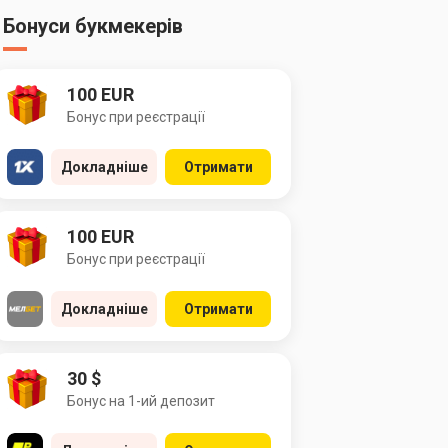
Бонуси букмекерів
100 EUR
Бонус при реєстрації
Докладніше
Отримати
100 EUR
Бонус при реєстрації
Докладніше
Отримати
30 $
Бонус на 1-ий депозит