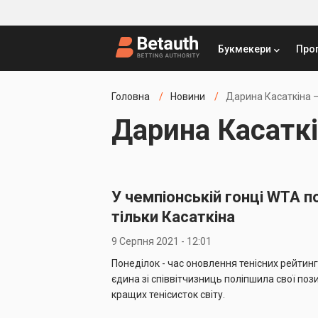
Букмекери
Про
Топ Букмекери
1xBet
Головна
Новини
Дарина Касаткіна –
Дарина Касаткі
Мелбет
Паріматч
1Win
У чемпіонській гонці WTA п
Букмекери
тільки Касаткіна
9 Серпня 2021 - 12:01
Понеділок - час оновлення тенісних рейтинг
єдина зі співвітчизниць поліпшила свої пози
кращих тенісисток світу.