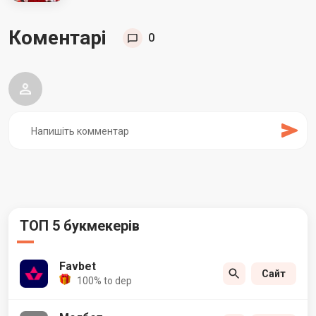
Коментарі
0
ТОП 5 букмекерів
Favbet
Сайт
100% to dep