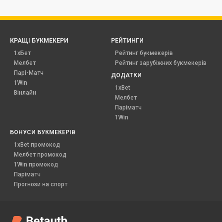
КРАЩІ БУКМЕКЕРИ
РЕЙТИНГИ
1хБет
Рейтинг букмекерів
Мелбет
Рейтинг зарубіжних букмекерів
Парі-Матч
ДОДАТКИ
1Win
1xBet
Вінлайн
Мелбет
Паріматч
1Win
БОНУСИ БУКМЕКЕРІВ
1xBet промокод
Мелбет промокод
1Win промокод
Паріматч
Прогнози на спорт