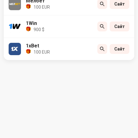
Мелбет
Сайт
100 EUR
1Win
Сайт
900 $
1xBet
Сайт
100 EUR