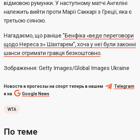
відмовою румунки. У наступному матчі Ангеліні
належить вийти проти Марії Саккарі з Греції, яка є
третьою сіяною.
Нагадаємо, що раніше
"Бенфіка «веде переговори
щодо Нереса з» Шахтарем", хоча у неї були законні
шанси отримати гравця безкоштовно
.
Зображення: Getty Images/Global Images Ukraine
Новости и прогнозы на спорт теперь в нашем
Telegram
и на
Google News
WTA
По теме