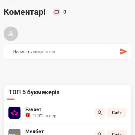
Коментарі
0
ТОП 5 букмекерів
Favbet
Сайт
100% to dep
Мелбет
Сайт