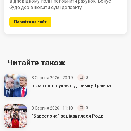
відповідному полі і поповнити рахунок. Бонус
буде дорівнювати сумі депозиту
Перейти на сайт
Читайте також
0
3 Серпня 2026 - 20:19
Інфантіно шукає підтримку Трампа
0
3 Серпня 2026 - 11:18
"Барселона" зацікавилася Родрі