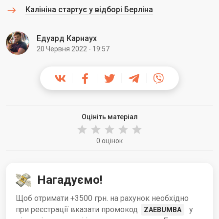
Калініна стартує у відборі Берліна
Едуард Карнаух
20 Червня 2022 - 19:57
Оцініть матеріал
0 оцінок
Нагадуємо!
Щоб отримати +3500 грн. на рахунок необхідно
при реєстрації вказати промокод
у
ZAEBUMBA