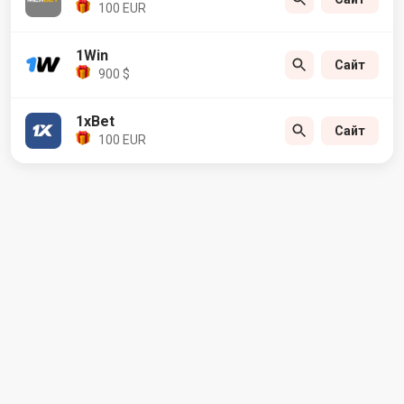
100 EUR
1Win
Сайт
900 $
1xBet
Сайт
100 EUR