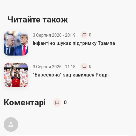
Читайте також
0
3 Серпня 2026 - 20:19
Інфантіно шукає підтримку Трампа
0
3 Серпня 2026 - 11:18
"Барселона" зацікавилася Родрі
Коментарі
0