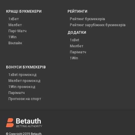
КРАЩІ БУКМЕКЕРИ
РЕЙТИНГИ
1хБет
Рейтинг букмекерів
Мелбет
Рейтинг зарубіжних букмекерів
Парі-Матч
ДОДАТКИ
1Win
1xBet
Вінлайн
Мелбет
Паріматч
1Win
БОНУСИ БУКМЕКЕРІВ
1xBet промокод
Мелбет промокод
1Win промокод
Паріматч
Прогнози на спорт
© Copyright 2019 Betauth.