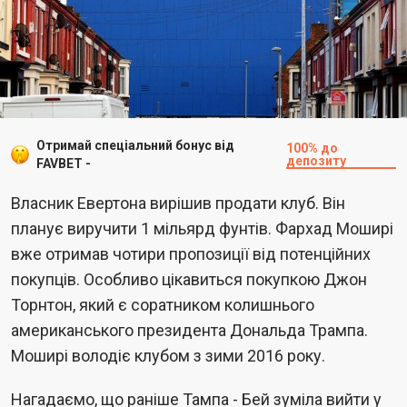
Отримай спеціальний бонус від
100% до
депозиту
FAVBET -
Власник Евертона вирішив продати клуб. Він
планує виручити 1 мільярд фунтів. Фархад Моширі
вже отримав чотири пропозиції від потенційних
покупців. Особливо цікавиться покупкою Джон
Торнтон, який є соратником колишнього
американського президента Дональда Трампа.
Моширі володіє клубом з зими 2016 року.
Нагадаємо, що раніше
Тампа - Бей зуміла вийти у