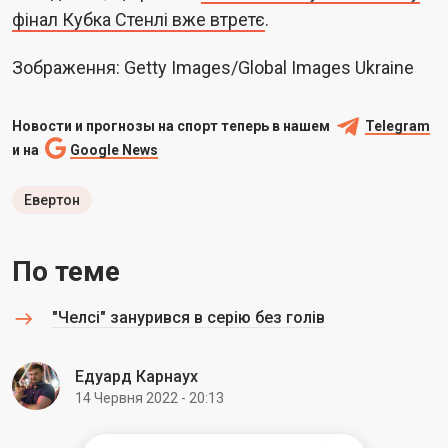
фінал Кубка Стенлі вже втретє
.
Зображення: Getty Images/Global Images Ukraine
Новости и прогнозы на спорт теперь в нашем
Telegram
и на
Google News
Евертон
По теме
"Челсі" занурився в серію без голів
Едуард Карнаух
14 Червня 2022 - 20:13