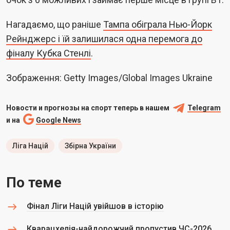
Нагадаємо, що раніше
Тампа обіграла Нью-Йорк
Рейнджерс і їй залишилася одна перемога до
фіналу Кубка Стенлі
.
Зображення: Getty Images/Global Images Ukraine
Новости и прогнозы на спорт теперь в нашем
Telegram
и на
Google News
Ліга Націй
Збірна України
По теме
Фінал Ліги Націй увійшов в історію
Кварацхелія-найдорожчий пропустив ЧС-2026