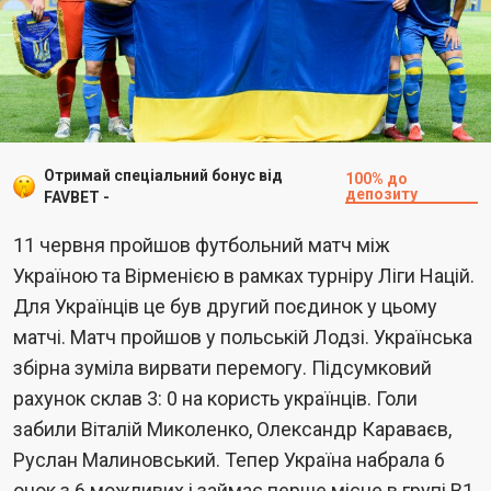
Отримай спеціальний бонус від
100% до
депозиту
FAVBET -
11 червня пройшов футбольний матч між
Україною та Вірменією в рамках турніру Ліги Націй.
Для Українців це був другий поєдинок у цьому
матчі. Матч пройшов у польській Лодзі. Українська
збірна зуміла вирвати перемогу. Підсумковий
рахунок склав 3: 0 на користь українців. Голи
забили Віталій Миколенко, Олександр Караваєв,
Руслан Малиновський. Тепер Україна набрала 6
очок з 6 можливих і займає перше місце в групі В1.