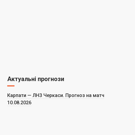
Актуальні прогнози
Карпати — ЛНЗ Черкаси. Прогноз на матч
10.08.2026