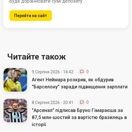
буде дорівнювати сумі депозиту
Перейти на сайт
Читайте також
0
9 Серпня 2026 - 14:42
Агент Неймара розкрив, як обдурив
"Барселону" заради підвищення зарплати
0
8 Серпня 2026 - 20:41
"Арсенал" підписав Бруно Гімараєша за
87,5 млн-шостий за вартістю бразилець в
історії