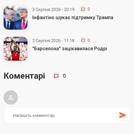
0
3 Серпня 2026 - 20:19
Інфантіно шукає підтримку Трампа
0
3 Серпня 2026 - 11:18
"Барселона" зацікавилася Родрі
Коментарі
0