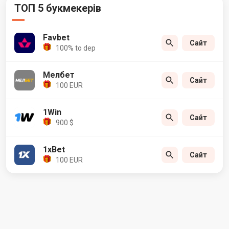
ТОП 5 букмекерів
Favbet
Сайт
100% to dep
Мелбет
Сайт
100 EUR
1Win
Сайт
900 $
1xBet
Сайт
100 EUR