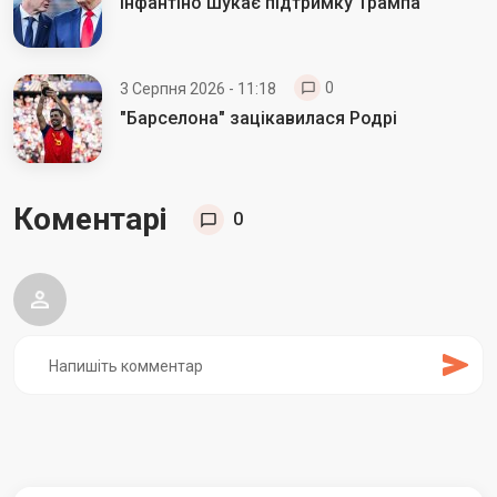
Інфантіно шукає підтримку Трампа
0
3 Серпня 2026 - 11:18
"Барселона" зацікавилася Родрі
Коментарі
0