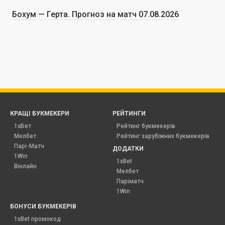
Бохум — Герта. Прогноз на матч 07.08.2026
КРАЩІ БУКМЕКЕРИ
РЕЙТИНГИ
1хБет
Рейтинг букмекерів
Мелбет
Рейтинг зарубіжних букмекерів
Парі-Матч
ДОДАТКИ
1Win
1xBet
Вінлайн
Мелбет
Паріматч
1Win
БОНУСИ БУКМЕКЕРІВ
1xBet промокод