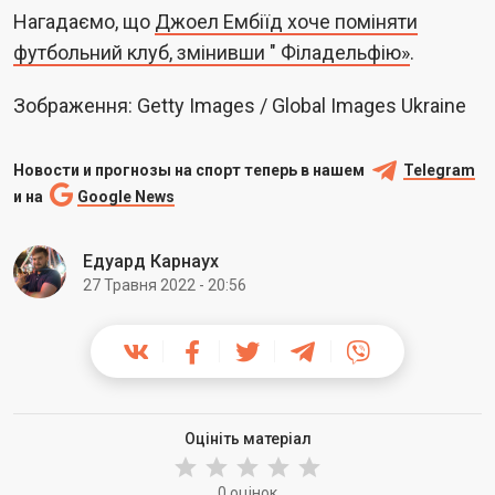
Нагадаємо, що
Джоел Ембіїд хоче поміняти
футбольний клуб, змінивши " Філадельфію»
.
Зображення: Getty Images / Global Images Ukraine
Новости и прогнозы на спорт теперь в нашем
Telegram
и на
Google News
Едуард Карнаух
27 Травня 2022 - 20:56
Оцініть матеріал
0 оцінок