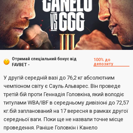
Отримай спеціальний бонус від
100% до
депозиту
FAVBET -
У другій середній вазі до 76,2 кг абсолютним
чемпіоном світу є Сауль Альварес. Він проведе
третій бій проти Геннадія Головкіна, який володіє
титулами WBA/IBF в середньому дивізіоні до 72,57
кг.бій запланований на 17 вересня в рамках другої
середньої ваги. Поки ще не назвали точне місце
проведення. Раніше Головкін і Канело