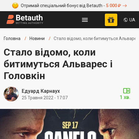
Отримай спеціальний бонус від Betauth -
5 000 ₽
UA
Головна
Новини
Стало відомо, коли битимуться Альварес 
Стало відомо, коли
битимуться Альварес і
Головкін
Едуард Карнаух
1 хв.
25 Травня 2022 - 17:07