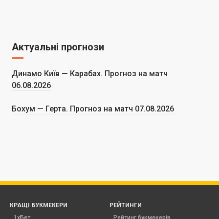
Актуальні прогнози
Динамо Київ — Карабах. Прогноз на матч
06.08.2026
Бохум — Герта. Прогноз на матч 07.08.2026
КРАЩІ БУКМЕКЕРИ
РЕЙТИНГИ
1хБет
Рейтинг букмекерів