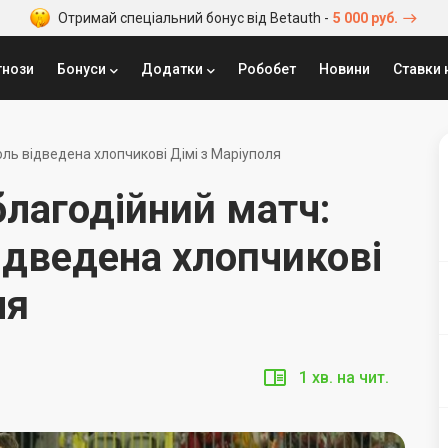
Отримай спеціальний бонус від Betauth -
5 000 руб.
гнози
Бонуси
Додатки
Робобет
Новини
Ставки 
1xBet
Мелбет
Мелбет
1xBet
оль відведена хлопчикові Дімі з Маріуполя
Паріматч
Паріматч
благодійний матч:
Ліга ставок
1Win
ідведена хлопчикові
1Win
ля
Вінлайн
1 хв. на чит.