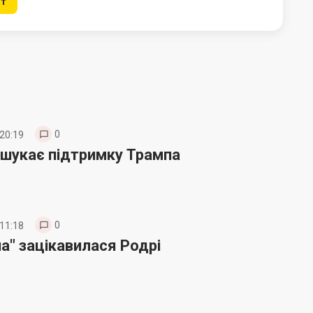
йт
0
 20:19
 шукає підтримку Трампа
0
 11:18
а" зацікавилася Родрі