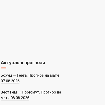
Актуальні прогнози
Бохум — Герта. Прогноз на матч
07.08.2026
Вест Гем — Портсмут. Прогноз на
матч 08.08.2026