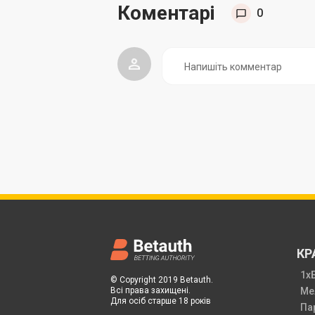
Коментарі
0
КР
1х
© Copyright 2019 Betauth.
Всі права захищені.
Ме
Для осіб старше 18 років
Па