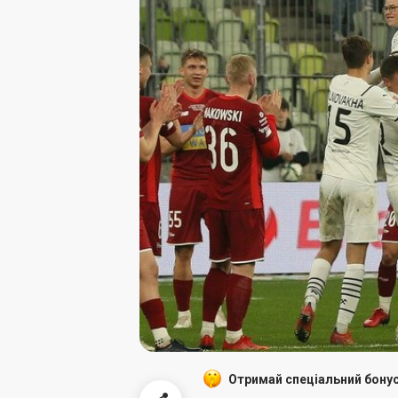
Отримай спеціальний бонус