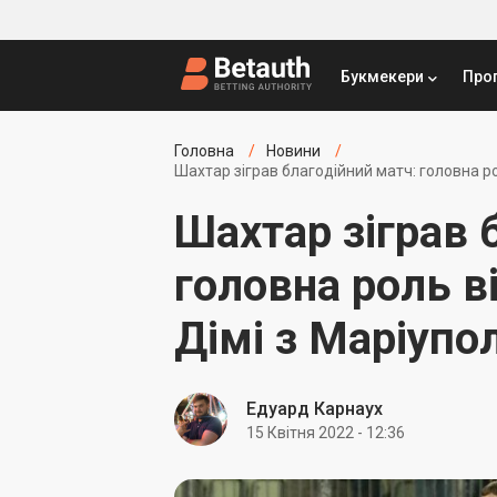
Букмекери
Про
Топ Букмекери
1xBet
Головна
Новини
Шахтар зіграв благодійний матч: головна р
Мелбет
Шахтар зіграв 
Паріматч
головна роль в
1Win
Букмекери
Дімі з Маріупо
Едуард Карнаух
15 Квітня 2022 - 12:36