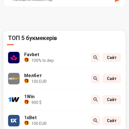
ТОП 5 букмекерів
Favbet
Сайт
100% to dep
Мелбет
Сайт
100 EUR
1Win
Сайт
900 $
1xBet
Сайт
100 EUR