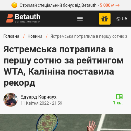
Отримай спеціальний бонус від Betauth -
5 000 ₽
UA
Головна
Новини
Ястремська потрапила в першу сотню за 
Ястремська потрапила в
першу сотню за рейтингом
WTA, Калініна поставила
рекорд
Едуард Карнаух
1 хв.
11 Квітня 2022 - 21:59