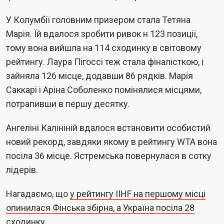
У Колумбії головним призером стала Тетяна
Марія. Їй вдалося зробити ривок н 123 позиції,
тому вона вийшла на 114 сходинку в світовому
рейтингу. Лаура Пігоссі теж стала фіналісткою, і
зайняла 126 місце, додавши 86 рядків. Марія
Саккарі і Аріна Соболенко помінялися місцями,
потрапивши в першу десятку.
Ангеліні Калініній вдалося встановити особистий
новий рекорд, завдяки якому в рейтингу WTA вона
посіла 36 місце. Ястремська повернулася в сотку
лідерів.
Нагадаємо, що
у рейтингу IIHF на першому місці
опинилася Фінська збірна, а Україна посіла 28
сходинку
.