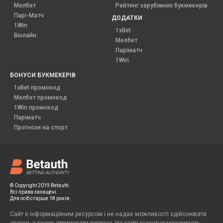
Мелбет
Рейтинг зарубіжних букмекерів
Парі-Матч
ДОДАТКИ
1Win
1xBet
Вінлайн
Мелбет
Паріматч
1Win
БОНУСИ БУКМЕКЕРІВ
1xBet промокод
Мелбет промокод
1Win промокод
Паріматч
Прогнози на спорт
© Copyright 2019 Betauth.
Всі права захищені.
Для осіб старше 18 років
Сайт є інформаційним ресурсом і не надає можливості здійснювати