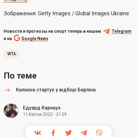
Зображення: Getty Images / Global Images Ukraine
Новости и прогнозы на спорт теперь в нашем
Telegram
и на
Google News
WTA
По теме
Калініна стартує у відборі Берліна
Едуард Карнаух
11 Квітня 2022 - 21:59