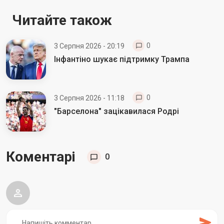
Читайте також
0
3 Серпня 2026 - 20:19
Інфантіно шукає підтримку Трампа
0
3 Серпня 2026 - 11:18
"Барселона" зацікавилася Родрі
Коментарі
0