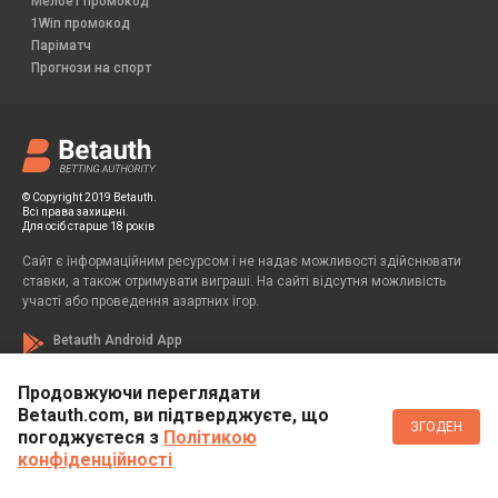
Мелбет промокод
1Win промокод
Паріматч
Прогнози на спорт
© Copyright 2019 Betauth.
Всі права захищені.
Для осіб старше 18 років
Сайт є інформаційним ресурсом і не надає можливості здійснювати
ставки, а також отримувати виграші. На сайті відсутня можливість
участі або проведення азартних ігор.
Betauth Android App
Продовжуючи переглядати
Betauth.com, ви підтверджуєте, що
Если вы заметили у себя признаки зависимости от азартных игр, вы
ЗГОДЕН
всегда можете обратиться за помощью к специалисту:
погоджуєтеся з
Політикою
конфіденційності