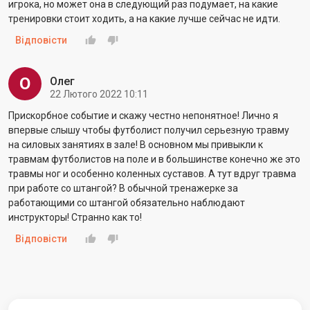
игрока, но может она в следующий раз подумает, на какие
тренировки стоит ходить, а на какие лучше сейчас не идти.
Відповісти
О
Олег
22 Лютого 2022 10:11
Прискорбное событие и скажу честно непонятное! Лично я
впервые слышу чтобы футболист получил серьезную травму
на силовых занятиях в зале! В основном мы привыкли к
травмам футболистов на поле и в большинстве конечно же это
травмы ног и особенно коленных суставов. А тут вдруг травма
при работе со штангой? В обычной тренажерке за
работающими со штангой обязательно наблюдают
инструкторы! Странно как то!
Відповісти