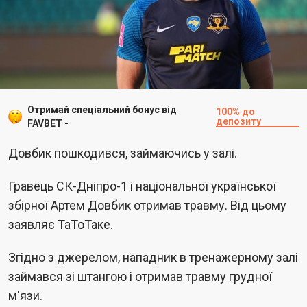
Отримай спеціальний бонус від
100% до
депозиту
FAVBET -
Довбик пошкодився, займаючись у залі.
Гравець СК-Дніпро-1 і національної української
збірної Артем Довбик отримав травму. Від цьому
заявляє ТаТоТаке.
Згідно з джерелом, нападник в тренажерному залі
займався зі штангою і отримав травму грудної
м'язи.