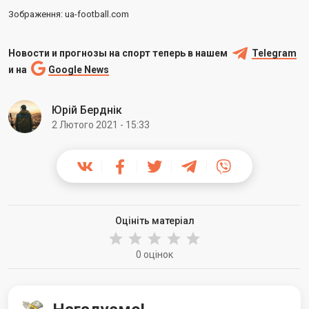
Зображення:
ua-football.com
Новости и прогнозы на спорт теперь в нашем
Telegram
и на
Google News
Юрій Берднік
2 Лютого 2021 - 15:33
Оцініть матеріал
0 оцінок