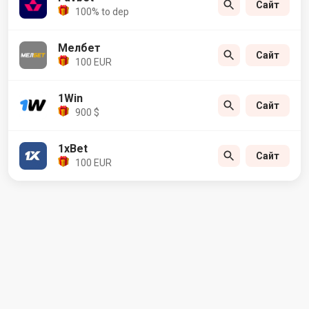
Сайт
100% to dep
Мелбет
Сайт
100 EUR
1Win
Сайт
900 $
1xBet
Сайт
100 EUR