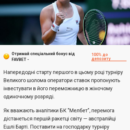
Отримай спеціальний бонус від
100% до
депозиту
FAVBET -
Напередодні старту першого в цьому році турніру
Великого шолома оператори ставок пропонують
інвестувати в його переможницю в жіночому
одиночному розряді.
Як вважають аналітики БК "Мелбет", перемога
дістанеться першій ракетці світу — австралійці
Ешлі Барті. Поставити на господарку турніру