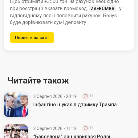
Щоб отримати +3500 грн. на рахунок необхідно
при реєстрації вказати промокод
у
ZAEBUMBA
відповідному полі і поповнити рахунок. Бонус
буде дорівнювати сумі депозиту
Перейти на сайт
Читайте також
0
3 Серпня 2026 - 20:19
Інфантіно шукає підтримку Трампа
0
3 Серпня 2026 - 11:18
"Барселона" зацікавилася Родрі