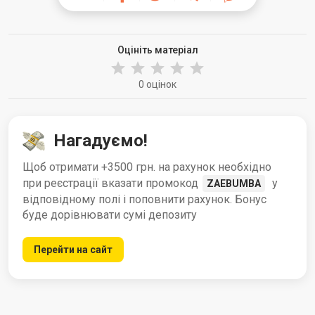
Оцініть матеріал
0 оцінок
Нагадуємо!
Щоб отримати +3500 грн. на рахунок необхідно
при реєстрації вказати промокод
у
ZAEBUMBA
відповідному полі і поповнити рахунок. Бонус
буде дорівнювати сумі депозиту
Перейти на сайт