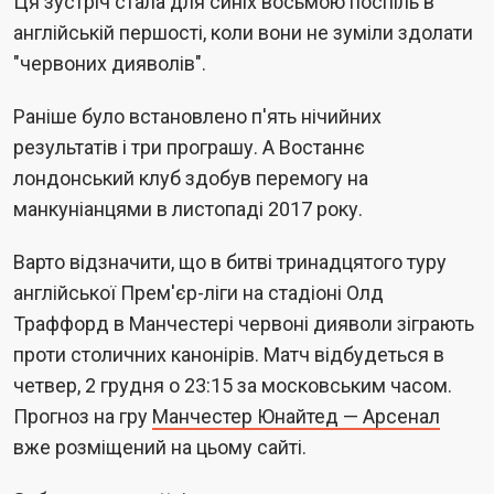
Ця зустріч стала для синіх восьмою поспіль в
англійській першості, коли вони не зуміли здолати
"червоних дияволів".
Раніше було встановлено п'ять нічийних
результатів і три програшу. А Востаннє
лондонський клуб здобув перемогу на
манкуніанцями в листопаді 2017 року.
Варто відзначити, що в битві тринадцятого туру
англійської Прем'єр-ліги на стадіоні Олд
Траффорд в Манчестері червоні дияволи зіграють
проти столичних канонірів. Матч відбудеться в
четвер, 2 грудня о 23:15 за московським часом.
Прогноз на гру
Манчестер Юнайтед — Арсенал
вже розміщений на цьому сайті.