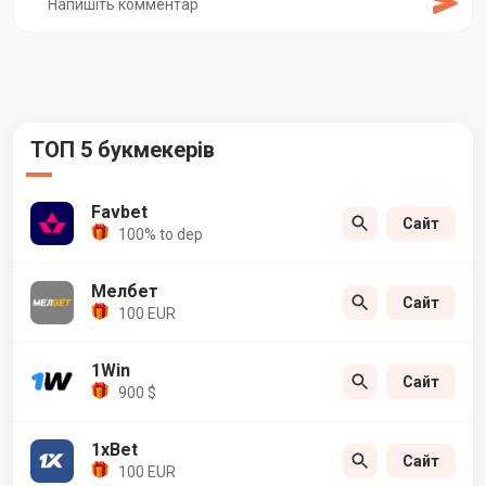
ТОП 5 букмекерів
Favbet
Сайт
100% to dep
Мелбет
Сайт
100 EUR
1Win
Сайт
900 $
1xBet
Сайт
100 EUR