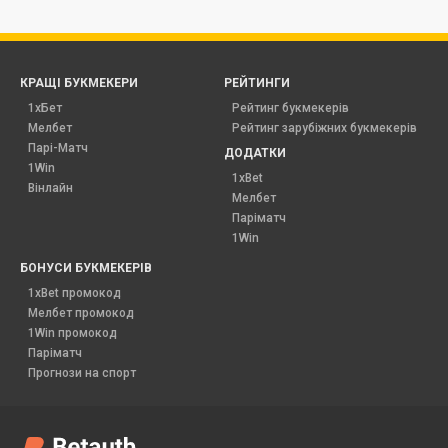
КРАЩІ БУКМЕКЕРИ
РЕЙТИНГИ
1хБет
Рейтинг букмекерів
Мелбет
Рейтинг зарубіжних букмекерів
Парі-Матч
ДОДАТКИ
1Win
1xBet
Вінлайн
Мелбет
Паріматч
1Win
БОНУСИ БУКМЕКЕРІВ
1xBet промокод
Мелбет промокод
1Win промокод
Паріматч
Прогнози на спорт