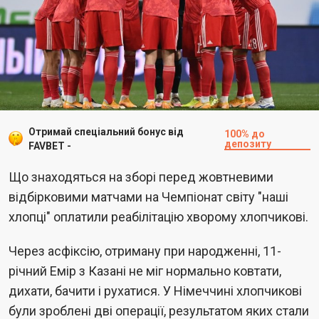
Отримай спеціальний бонус від
100% до
депозиту
FAVBET -
Що знаходяться на зборі перед жовтневими
відбірковими матчами на Чемпіонат світу "наші
хлопці" оплатили реабілітацію хворому хлопчикові.
Через асфіксію, отриману при народженні, 11-
річний Емір з Казані не міг нормально ковтати,
дихати, бачити і рухатися. У Німеччині хлопчикові
були зроблені дві операції, результатом яких стали