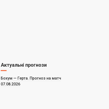
Актуальні прогнози
Бохум — Герта. Прогноз на матч
07.08.2026