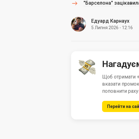
"Барселона" зацікавил
Едуард Карнаух
5 Липня 2026 - 12:16
Нагадує
Щоб отримати +3
вказати промо
поповнити раху
Перейти на са