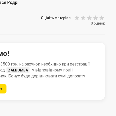
ася Родрі
Оцініть матеріал
0 оцінок
мо!
500 грн. на рахунок необхідно при реєстрації
код
у відповідному полі і
ZAEBUMBA
нок. Бонус буде дорівнювати сумі депозиту
йт