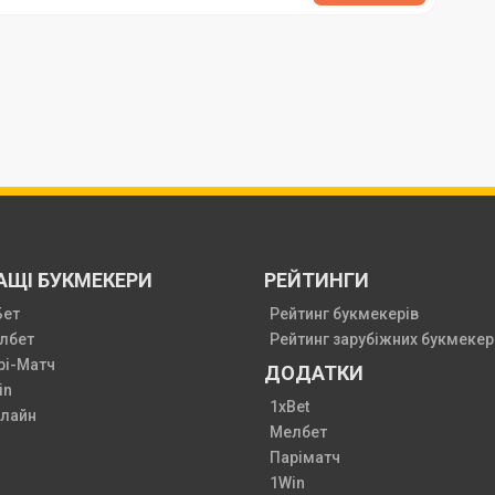
АЩІ БУКМЕКЕРИ
РЕЙТИНГИ
Бет
Рейтинг букмекерів
лбет
Рейтинг зарубіжних букмекер
рі-Матч
ДОДАТКИ
in
1xBet
нлайн
Мелбет
Паріматч
1Win