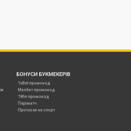
БОНУСИ БУКМЕКЕРІВ
1xBet промокод
ів
Мелбет промокод
1Win промокод
Паріматч
Прогнози на спорт