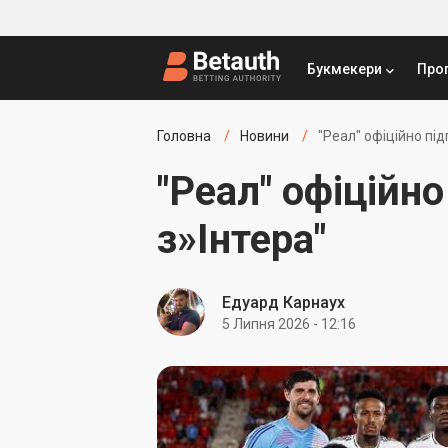
Букмекери
Про
Топ Букмекери
1xBet
Головна
Новини
"Реал" офіційно пі
Мелбет
"Реал" офіційн
Паріматч
з»Інтера"
1Win
Букмекери
Едуард Карнаух
5 Липня 2026 - 12:16