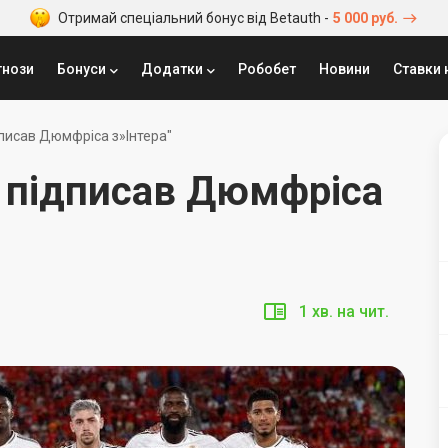
Отримай спеціальний бонус від Betauth -
5 000 руб.
гнози
Бонуси
Додатки
Робобет
Новини
Ставки 
1xBet
Мелбет
дписав Дюмфріса з»Інтера"
Мелбет
1xBet
о підписав Дюмфріса
Паріматч
Паріматч
Ліга ставок
1Win
1Win
Вінлайн
1 хв. на чит.