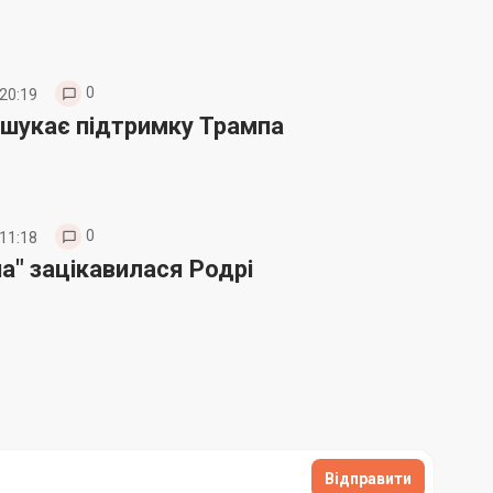
0
 20:19
 шукає підтримку Трампа
0
 11:18
а" зацікавилася Родрі
Відправити