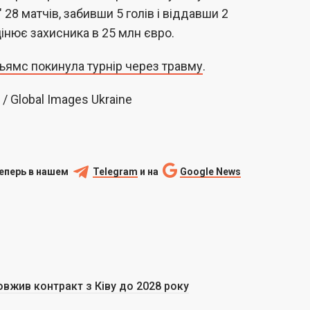
 28 матчів, забивши 5 голів і віддавши 2
цінює захисника в 25 млн євро.
ьямс покинула турнір через травму
.
/ Global Images Ukraine
теперь в нашем
Telegram
и на
Google News
довжив контракт з Ківу до 2028 року