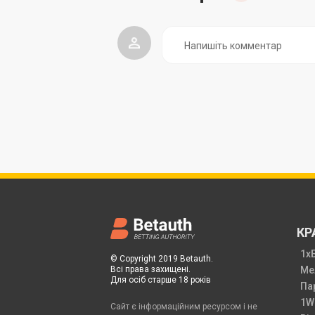
КР
1х
© Copyright 2019 Betauth.
Всі права захищені.
Ме
Для осіб старше 18 років
Па
1W
Сайт є інформаційним ресурсом і не