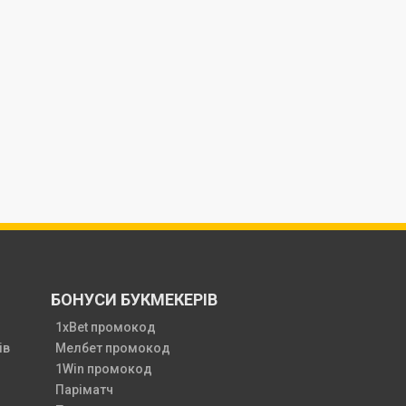
БОНУСИ БУКМЕКЕРІВ
1xBet промокод
ів
Мелбет промокод
1Win промокод
Паріматч