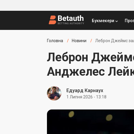
Букмекери
Про
Топ Букмекери
1xBet
Головна
Новини
Леброн Джеймс за
Мелбет
Леброн Джеймс
Паріматч
Анджелес Лей
1Win
Букмекери
Едуард Карнаух
1 Липня 2026 - 13:18