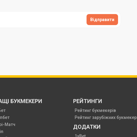
Відправити
АЩІ БУКМЕКЕРИ
РЕЙТИНГИ
Бет
Рейтинг букмекерів
лбет
Рейтинг зарубіжних букмекер
рі-Матч
ДОДАТКИ
in
1xBet