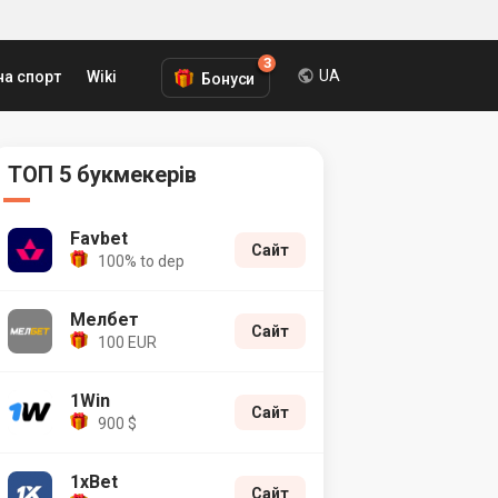
3
UA
на спорт
Wiki
Бонуси
ТОП 5 букмекерів
Favbet
Сайт
100% to dep
Мелбет
Сайт
100 EUR
1Win
Сайт
900 $
1xBet
Сайт