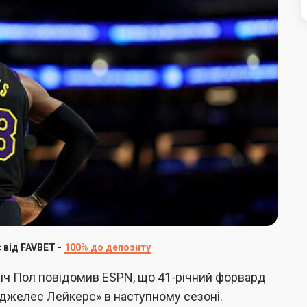
 від FAVBET -
100% до депозиту
іч Пол повідомив ESPN, що 41-річний форвард
джелес Лейкерс» в наступному сезоні.