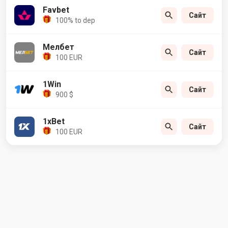
Favbet
Сайт
100% to dep
Мелбет
Сайт
100 EUR
1Win
Сайт
900 $
1xBet
Сайт
100 EUR