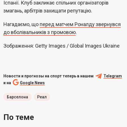
Іспанії. Клуб закликає спільних організаторів
змагань, арбітрів захищати репутацію.
Нагадаємо, що
перед матчем Роналду звернувся
до вболівальників з промовою
.
Зображення: Getty Images / Global Images Ukraine
Новости и прогнозы на спорт теперь в нашем
Telegram
и на
Google News
Барселона
Реал
По теме