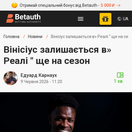
Отримай спеціальний бонус від Betauth -
5 000 ₽
UA
Головна
Новини
Вінісіус залишається в» Реалі " ще на сез
Вінісіус залишається в»
Реалі " ще на сезон
Едуард Карнаух
1 хв.
9 Червня 2026 - 11:20