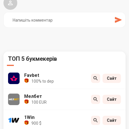
ТОП 5 букмекерів
Favbet
Сайт
100% to dep
Мелбет
Сайт
100 EUR
1Win
Сайт
900 $