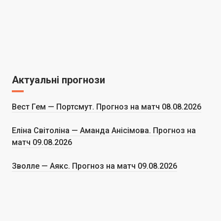
Актуальні прогнози
Вест Гем — Портсмут. Прогноз на матч 08.08.2026
Еліна Світоліна — Аманда Анісімова. Прогноз на
матч 09.08.2026
Зволле — Аякс. Прогноз на матч 09.08.2026