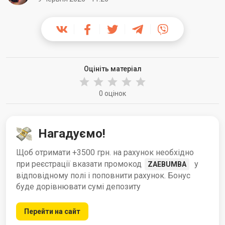
Оцініть матеріал
0 оцінок
Нагадуємо!
Щоб отримати +3500 грн. на рахунок необхідно
при реєстрації вказати промокод
у
ZAEBUMBA
відповідному полі і поповнити рахунок. Бонус
буде дорівнювати сумі депозиту
Перейти на сайт