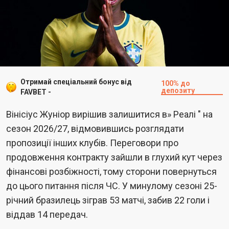
Отримай спеціальний бонус від
100% до
депозиту
FAVBET -
Вінісіус Жуніор вирішив залишитися в» Реалі " на
сезон 2026/27, відмовившись розглядати
пропозиції інших клубів. Переговори про
продовження контракту зайшли в глухий кут через
фінансові розбіжності, тому сторони повернуться
до цього питання після ЧС. У минулому сезоні 25-
річний бразилець зіграв 53 матчі, забив 22 голи і
віддав 14 передач.