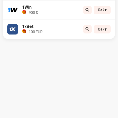
1Win
Сайт
900 $
1xBet
Сайт
100 EUR