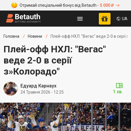
Отримай спеціальний бонус від Betauth -
5 000 ₽
UA
Головна
Новини
Плей-офф НХЛ: "Вегас" веде 2-0 в серії 
Плей-офф НХЛ: "Вегас"
веде 2-0 в серії
з»Колорадо"
Едуард Карнаух
1 хв.
24 Травня 2026 - 12:25