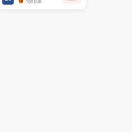
100 EUR