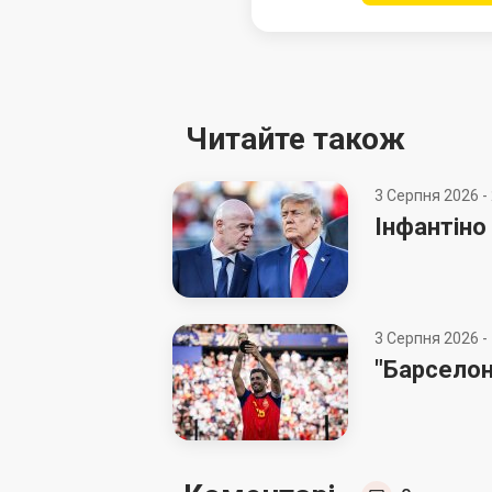
Читайте також
3 Серпня 2026 -
Інфантіно
3 Серпня 2026 -
"Барселон