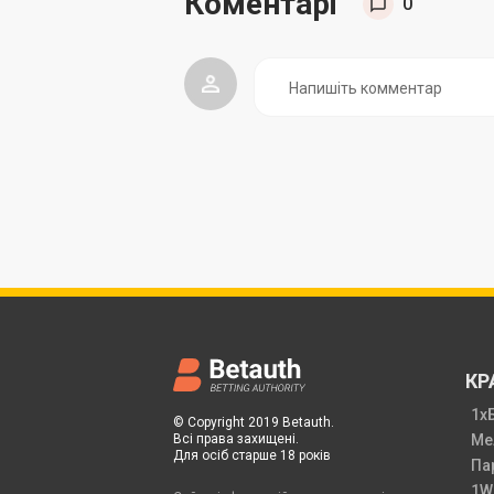
Коментарі
0
КР
1х
© Copyright 2019 Betauth.
Всі права захищені.
Ме
Для осіб старше 18 років
Па
1W