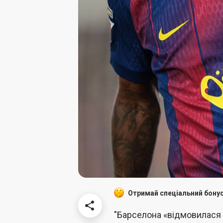
Отримай спеціальний бонус
"Барселона «відмовилася в