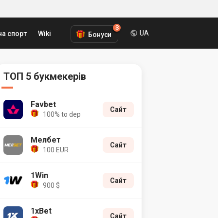
3
UA
на спорт
Wiki
Бонуси
ТОП 5 букмекерів
Favbet
Сайт
100% to dep
Мелбет
Сайт
100 EUR
1Win
Сайт
900 $
1xBet
Сайт