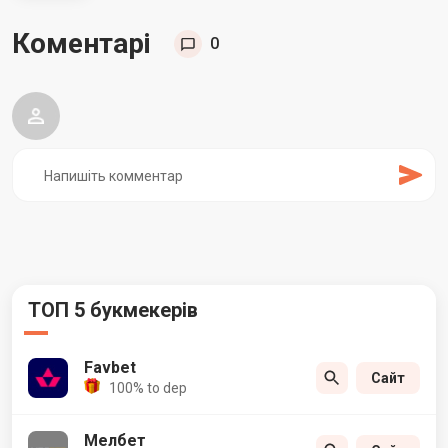
Коментарі
0
ТОП 5 букмекерів
Favbet
Сайт
100% to dep
Мелбет