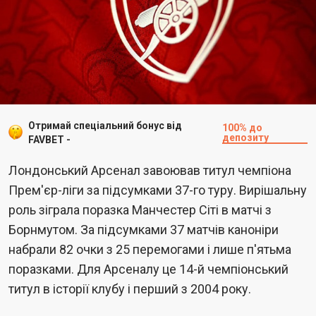
Отримай спеціальний бонус від
100% до
депозиту
FAVBET -
Лондонський Арсенал завоював титул чемпіона
Прем'єр-ліги за підсумками 37-го туру. Вирішальну
роль зіграла поразка Манчестер Сіті в матчі з
Борнмутом. За підсумками 37 матчів каноніри
набрали 82 очки з 25 перемогами і лише п'ятьма
поразками. Для Арсеналу це 14-й чемпіонський
титул в історії клубу і перший з 2004 року.