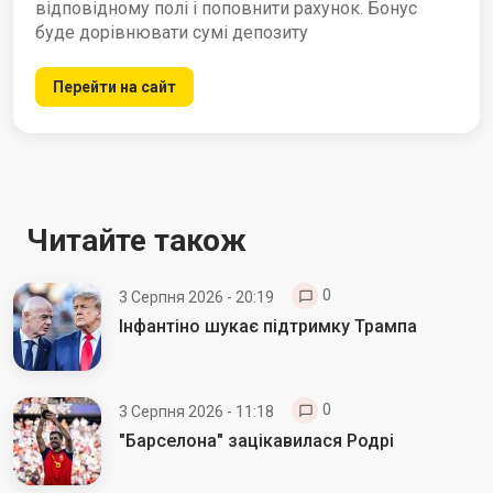
відповідному полі і поповнити рахунок. Бонус
буде дорівнювати сумі депозиту
Перейти на сайт
Читайте також
0
3 Серпня 2026 - 20:19
Інфантіно шукає підтримку Трампа
0
3 Серпня 2026 - 11:18
"Барселона" зацікавилася Родрі