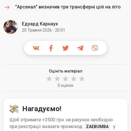
"Арсенал" визначив три трансферні цілі на літо
Едуард Карнаух
20 Травня 2026 - 20:01
Оцініть матеріал
0 оцінок
Нагадуємо!
Щоб отримати +3500 грн. на рахунок необхідно
при реєстрації вказати промокод
у
ZAEBUMBA