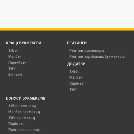
КРАЩІ БУКМЕКЕРИ
РЕЙТИНГИ
1хБет
Рейтинг букмекерів
Мелбет
Рейтинг зарубіжних букмекерів
Парі-Матч
ДОДАТКИ
1Win
1xBet
Вінлайн
Мелбет
Паріматч
1Win
БОНУСИ БУКМЕКЕРІВ
1xBet промокод
Мелбет промокод
1Win промокод
Паріматч
Прогнози на спорт