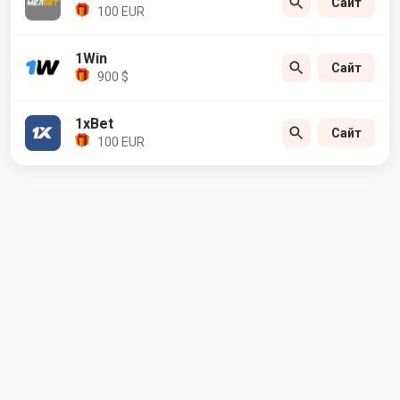
Сайт
100 EUR
1Win
Сайт
900 $
1xBet
Сайт
100 EUR