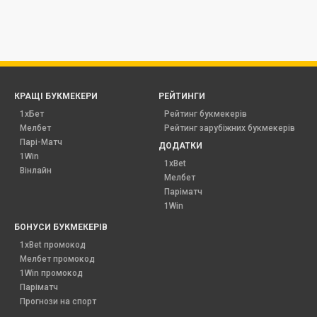
КРАЩІ БУКМЕКЕРИ
РЕЙТИНГИ
1хБет
Рейтинг букмекерів
Мелбет
Рейтинг зарубіжних букмекерів
Парі-Матч
ДОДАТКИ
1Win
1xBet
Вінлайн
Мелбет
Паріматч
1Win
БОНУСИ БУКМЕКЕРІВ
1xBet промокод
Мелбет промокод
1Win промокод
Паріматч
Прогнози на спорт