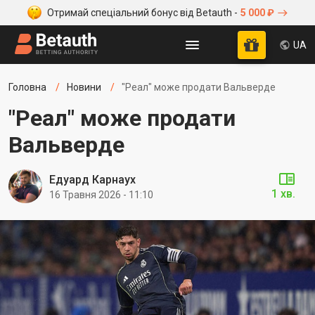
Отримай спеціальний бонус від Betauth -
5 000 ₽
UA
Головна
Новини
"Реал" може продати Вальверде
"Реал" може продати
Вальверде
Едуард Карнаух
1 хв.
16 Травня 2026 - 11:10