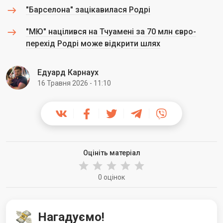
"Барселона" зацікавилася Родрі
"МЮ" націлився на Тчуамені за 70 млн євро-
перехід Родрі може відкрити шлях
Едуард Карнаух
16 Травня 2026 - 11:10
Оцініть матеріал
0 оцінок
Нагадуємо!