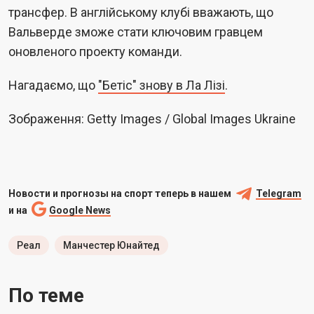
трансфер. В англійському клубі вважають, що
Вальверде зможе стати ключовим гравцем
оновленого проекту команди.
Нагадаємо, що
"Бетіс" знову в Ла Лізі
.
Зображення: Getty Images / Global Images Ukraine
Новости и прогнозы на спорт теперь в нашем
Telegram
и на
Google News
Реал
Манчестер Юнайтед
По теме