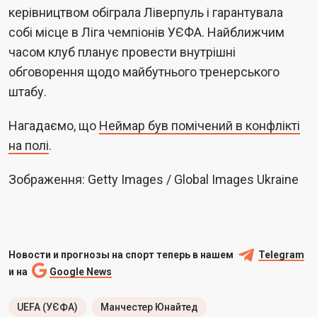
керівництвом обіграла Ліверпуль і гарантувала
собі місце в Ліга чемпіонів УЄФА. Найближчим
часом клуб планує провести внутрішні
обговорення щодо майбутнього тренерського
штабу.
Нагадаємо, що
Неймар був помічений в конфлікті
на полі
.
Зображення: Getty Images / Global Images Ukraine
Новости и прогнозы на спорт теперь в нашем
Telegram
и на
Google News
UEFA (УЄФА)
Манчестер Юнайтед