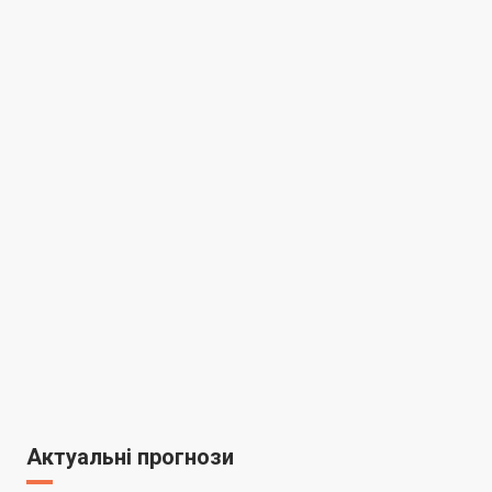
Актуальні прогнози