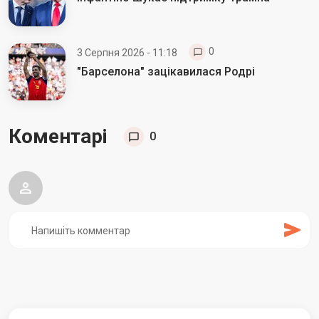
0
3 Серпня 2026 - 11:18
"Барселона" зацікавилася Родрі
Коментарі
0