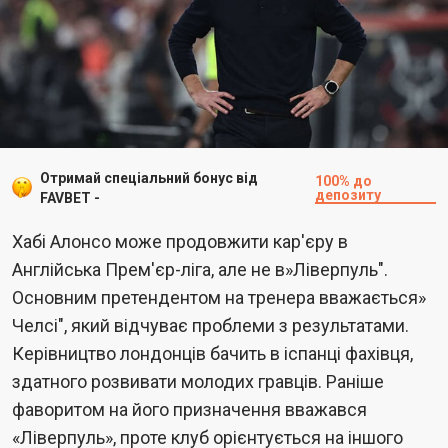
Отримай спеціальний бонус від
100% до
депозиту
FAVBET -
Хабі Алонсо може продовжити кар'єру в
Англійська Прем'єр-ліга, але не в»Ліверпуль".
Основним претендентом на тренера вважається»
Челсі", який відчуває проблеми з результатами.
Керівництво лондонців бачить в іспанці фахівця,
здатного розвивати молодих гравців. Раніше
фаворитом на його призначення вважався
«Ліверпуль», проте клуб орієнтується на іншого