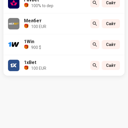
Сайт
100% to dep
Мелбет
Сайт
100 EUR
1Win
Сайт
900 $
1xBet
Сайт
100 EUR